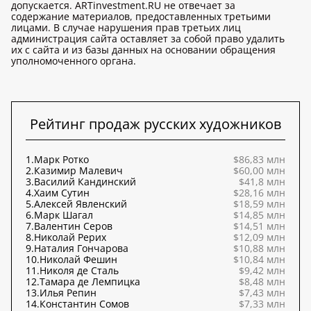
допускается. ARTinvestment.RU не отвечает за
содержание материалов, предоставленных третьими
лицами. В случае нарушения прав третьих лиц
администрация сайта оставляет за собой право удалить
их с сайта и из базы данных на основании обращения
уполномоченного органа.
Рейтинг продаж русских художников
1.
Марк Ротко
$86,83 млн
2.
Казимир Малевич
$60,00 млн
3.
Василий Кандинский
$41,8 млн
4.
Хаим Сутин
$28,16 млн
5.
Алексей Явленский
$18,59 млн
6.
Марк Шагал
$14,85 млн
7.
Валентин Серов
$14,51 млн
8.
Николай Рерих
$12,09 млн
9.
Наталия Гончарова
$10,88 млн
10.
Николай Фешин
$10,84 млн
11.
Николя де Сталь
$9,42 млн
12.
Тамара де Лемпицка
$8,48 млн
13.
Илья Репин
$7,43 млн
14.
Константин Сомов
$7,33 млн