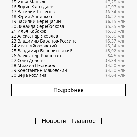
15.
Илья Машков
$7,25 млн
16.
Борис Кустодиев
$7,07 млн
17.
Василий Поленов
$6,34 млн
18.
Юрий Анненков
$6,27 млн
19.
Василий Верещагин
$6,15 млн
20.
Зинаида Серебрякова
$5,85 млн
21.
Илья Кабаков
$5,83 млн
22.
Александр Яковлев
$5,56 млн
23.
Владимир Баранов-Россине
$5,37 млн
24.
Иван Айвазовский
$5,34 млн
25.
Владимир Боровиковский
$5,02 млн
26.
Александр Родченко
$4,5 млн
27.
Соня Делоне
$4,34 млн
28.
Михаил Нестеров
$4,30 млн
29.
Константин Маковский
$4,20 млн
30.
Вера Рохлина
$4,04 млн
Подробнее
Новости - Главное