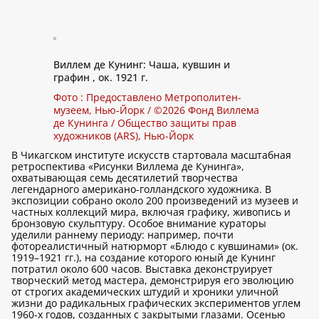
Виллем де Кунинг: Чаша, кувшин и
графин , ок. 1921 г.
Фото : Предоставлено Метрополитен-
музеем, Нью-Йорк / ©2026 Фонд Виллема
де Кунинга / Общество защиты прав
художников (ARS), Нью-Йорк
В Чикагском институте искусств стартовала масштабная
ретроспектива «Рисунки Виллема де Кунинга»,
охватывающая семь десятилетий творчества
легендарного американо-голландского художника. В
экспозиции собрано около 200 произведений из музеев и
частных коллекций мира, включая графику, живопись и
бронзовую скульптуру. Особое внимание кураторы
уделили раннему периоду: например, почти
фотореалистичный натюрморт «Блюдо с кувшинами» (ок.
1919–1921 гг.), на создание которого юный де Кунинг
потратил около 600 часов. Выставка деконструирует
творческий метод мастера, демонстрируя его эволюцию
от строгих академических штудий и хроники уличной
жизни до радикальных графических экспериментов углем
1960-х годов, созданных с закрытыми глазами. Осенью