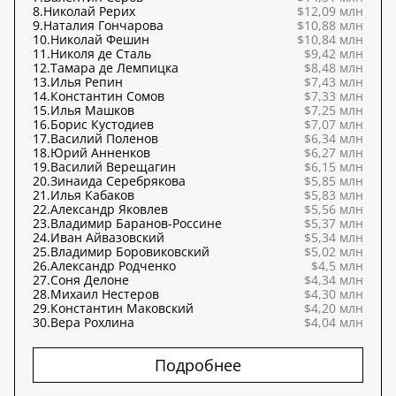
8.
Николай Рерих
$12,09 млн
9.
Наталия Гончарова
$10,88 млн
10.
Николай Фешин
$10,84 млн
11.
Николя де Сталь
$9,42 млн
12.
Тамара де Лемпицка
$8,48 млн
13.
Илья Репин
$7,43 млн
14.
Константин Сомов
$7,33 млн
15.
Илья Машков
$7,25 млн
16.
Борис Кустодиев
$7,07 млн
17.
Василий Поленов
$6,34 млн
18.
Юрий Анненков
$6,27 млн
19.
Василий Верещагин
$6,15 млн
20.
Зинаида Серебрякова
$5,85 млн
21.
Илья Кабаков
$5,83 млн
22.
Александр Яковлев
$5,56 млн
23.
Владимир Баранов-Россине
$5,37 млн
24.
Иван Айвазовский
$5,34 млн
25.
Владимир Боровиковский
$5,02 млн
26.
Александр Родченко
$4,5 млн
27.
Соня Делоне
$4,34 млн
28.
Михаил Нестеров
$4,30 млн
29.
Константин Маковский
$4,20 млн
30.
Вера Рохлина
$4,04 млн
Подробнее