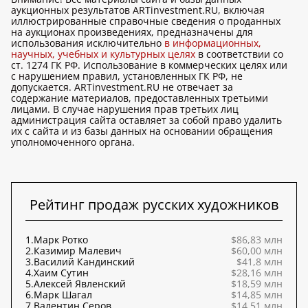
аукционных результатов ARTinvestment.RU, включая
иллюстрированные справочные сведения о проданных
на аукционах произведениях, предназначены для
использования исключительно
в информационных,
научных, учебных и культурных целях
в соответствии со
ст. 1274 ГК РФ. Использование в коммерческих целях или
с нарушением правил, установленных ГК РФ, не
допускается. ARTinvestment.RU не отвечает за
содержание материалов, предоставленных третьими
лицами. В случае нарушения прав третьих лиц
администрация сайта оставляет за собой право удалить
их с сайта и из базы данных на основании обращения
уполномоченного органа.
Рейтинг продаж русских художников
1.
Марк Ротко
$86,83 млн
2.
Казимир Малевич
$60,00 млн
3.
Василий Кандинский
$41,8 млн
4.
Хаим Сутин
$28,16 млн
5.
Алексей Явленский
$18,59 млн
6.
Марк Шагал
$14,85 млн
7.
Валентин Серов
$14,51 млн