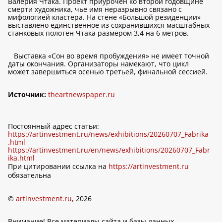
Валерия Чтака. Проект приурочен ко второй годовщине
смерти художника, чье имя неразрывно связано с
мифологией кластера. На стене «Большой резиденции»
выставлено единственное из сохранившихся масштабных
станковых полотен Чтака размером 3,4 на 6 метров.
Выставка «Сон во время пробуждения» не имеет точной
даты окончания. Организаторы намекают, что цикл
может завершиться осенью третьей, финальной сессией.
Источник:
theartnewspaper.ru
Постоянный адрес статьи:
https://artinvestment.ru/news/exhibitions/20260707_Fabrika
.html
https://artinvestment.ru/en/news/exhibitions/20260707_Fabr
ika.html
При цитировании ссылка на
https://artinvestment.ru
обязательна
©
artinvestment.ru
, 2026
Внимание! Все материалы сайта и базы данных