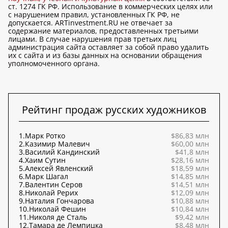
ст. 1274 ГК РФ. Использование в коммерческих целях или
с нарушением правил, установленных ГК РФ, не
допускается. ARTinvestment.RU не отвечает за
содержание материалов, предоставленных третьими
лицами. В случае нарушения прав третьих лиц
администрация сайта оставляет за собой право удалить
их с сайта и из базы данных на основании обращения
уполномоченного органа.
Рейтинг продаж русских художников
1.
Марк Ротко
$86,83 млн
2.
Казимир Малевич
$60,00 млн
3.
Василий Кандинский
$41,8 млн
4.
Хаим Сутин
$28,16 млн
5.
Алексей Явленский
$18,59 млн
6.
Марк Шагал
$14,85 млн
7.
Валентин Серов
$14,51 млн
8.
Николай Рерих
$12,09 млн
9.
Наталия Гончарова
$10,88 млн
10.
Николай Фешин
$10,84 млн
11.
Николя де Сталь
$9,42 млн
12.
Тамара де Лемпицка
$8,48 млн