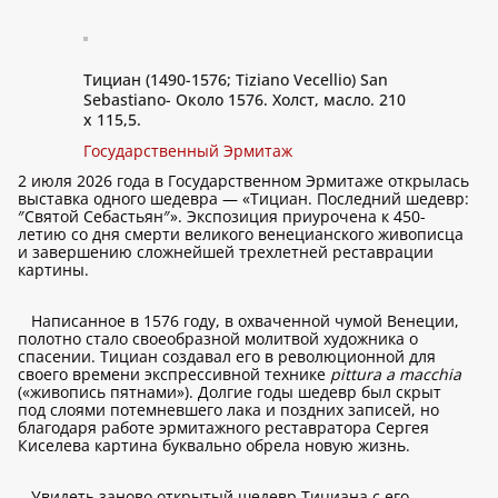
Тициан (1490-1576; Tiziano Vecellio) San
Sebastiano- Около 1576. Холст, масло. 210
x 115,5.
Государственный Эрмитаж
2 июля 2026 года в Государственном Эрмитаже открылась
выставка одного шедевра — «Тициан. Последний шедевр:
″Святой Себастьян″». Экспозиция приурочена к 450-
летию со дня смерти великого венецианского живописца
и завершению сложнейшей трехлетней реставрации
картины.
Написанное в 1576 году, в охваченной чумой Венеции,
полотно стало своеобразной молитвой художника о
спасении. Тициан создавал его в революционной для
своего времени экспрессивной технике
pittura a macchia
(«живопись пятнами»). Долгие годы шедевр был скрыт
под слоями потемневшего лака и поздних записей, но
благодаря работе эрмитажного реставратора Сергея
Киселева картина буквально обрела новую жизнь.
Увидеть заново открытый шедевр Тициана с его