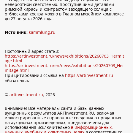
невероятной светотенью, проступившими деталями
римской кирасы и контрастом заходящего солнца с
отблесками костра можно в Главном музейном комплексе
до 27 августа 2026 года.
Источник:
sammlung.ru
Постоянный адрес статьи:
https://artinvestment.ru/news/exhibitions/20260703_Hermit
age.html
https://artinvestment.ru/en/news/exhibitions/20260703_Her
mitage.html
При цитировании ссылка на
https://artinvestment.ru
обязательна
©
artinvestment.ru
, 2026
Внимание! Все материалы сайта и базы данных
аукционных результатов ARTinvestment.RU, включая
иллюстрированные справочные сведения о проданных
на аукционах произведениях, предназначены для
использования исключительно
в информационных,
научных, учебных и культурных целях
в соответствии со