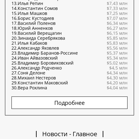
13.
Илья Репин
$7,43 млн
14.
Константин Сомов
$7,33 млн
15.
Илья Машков
$7,25 млн
16.
Борис Кустодиев
$7,07 млн
17.
Василий Поленов
$6,34 млн
18.
Юрий Анненков
$6,27 млн
19.
Василий Верещагин
$6,15 млн
20.
Зинаида Серебрякова
$5,85 млн
21.
Илья Кабаков
$5,83 млн
22.
Александр Яковлев
$5,56 млн
23.
Владимир Баранов-Россине
$5,37 млн
24.
Иван Айвазовский
$5,34 млн
25.
Владимир Боровиковский
$5,02 млн
26.
Александр Родченко
$4,5 млн
27.
Соня Делоне
$4,34 млн
28.
Михаил Нестеров
$4,30 млн
29.
Константин Маковский
$4,20 млн
30.
Вера Рохлина
$4,04 млн
Подробнее
Новости - Главное