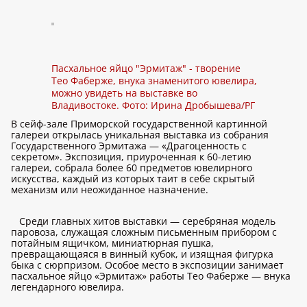
Пасхальное яйцо "Эрмитаж" - творение
Тео Фаберже, внука знаменитого ювелира,
можно увидеть на выставке во
Владивостоке. Фото: Ирина Дробышева/РГ
В сейф-зале Приморской государственной картинной
галереи открылась уникальная выставка из собрания
Государственного Эрмитажа — «Драгоценность с
секретом». Экспозиция, приуроченная к 60-летию
галереи, собрала более 60 предметов ювелирного
искусства, каждый из которых таит в себе скрытый
механизм или неожиданное назначение.
Среди главных хитов выставки — серебряная модель
паровоза, служащая сложным письменным прибором с
потайным ящичком, миниатюрная пушка,
превращающаяся в винный кубок, и изящная фигурка
быка с сюрпризом. Особое место в экспозиции занимает
пасхальное яйцо «Эрмитаж» работы Тео Фаберже — внука
легендарного ювелира.