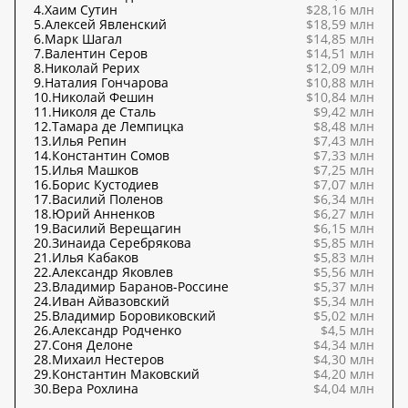
4.
Хаим Сутин
$28,16 млн
5.
Алексей Явленский
$18,59 млн
6.
Марк Шагал
$14,85 млн
7.
Валентин Серов
$14,51 млн
8.
Николай Рерих
$12,09 млн
9.
Наталия Гончарова
$10,88 млн
10.
Николай Фешин
$10,84 млн
11.
Николя де Сталь
$9,42 млн
12.
Тамара де Лемпицка
$8,48 млн
13.
Илья Репин
$7,43 млн
14.
Константин Сомов
$7,33 млн
15.
Илья Машков
$7,25 млн
16.
Борис Кустодиев
$7,07 млн
17.
Василий Поленов
$6,34 млн
18.
Юрий Анненков
$6,27 млн
19.
Василий Верещагин
$6,15 млн
20.
Зинаида Серебрякова
$5,85 млн
21.
Илья Кабаков
$5,83 млн
22.
Александр Яковлев
$5,56 млн
23.
Владимир Баранов-Россине
$5,37 млн
24.
Иван Айвазовский
$5,34 млн
25.
Владимир Боровиковский
$5,02 млн
26.
Александр Родченко
$4,5 млн
27.
Соня Делоне
$4,34 млн
28.
Михаил Нестеров
$4,30 млн
29.
Константин Маковский
$4,20 млн
30.
Вера Рохлина
$4,04 млн