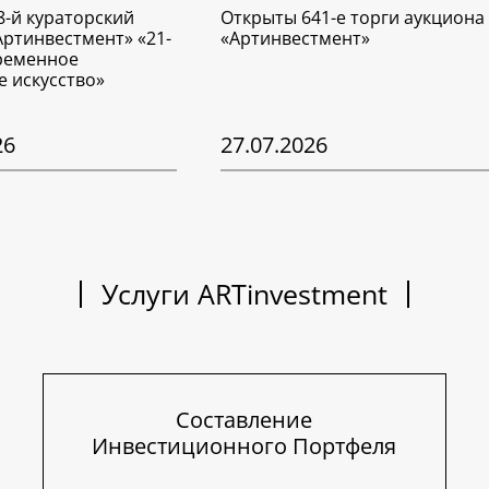
8-й кураторский
Открыты 641-е торги аукциона
Артинвестмент» «21-
«Артинвестмент»
временное
е искусство»
26
27.07.2026
Услуги ARTinvestment
Составление
Инвестиционного Портфеля