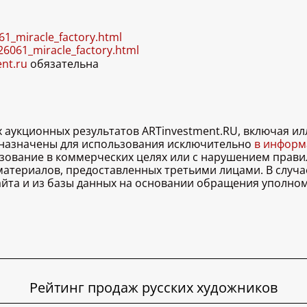
61_miracle_factory.html
26061_miracle_factory.html
ent.ru
обязательна
х аукционных результатов ARTinvestment.RU, включая 
дназначены для использования исключительно
в информа
льзование в коммерческих целях или с нарушением правил
 материалов, предоставленных третьими лицами. В случ
 сайта и из базы данных на основании обращения уполно
Рейтинг продаж русских художников