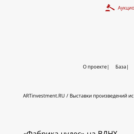
Аукци
О проекте
База
ARTinvestment.RU
Выставки произведений ис
«Фабрика чудес» на ВДНХ