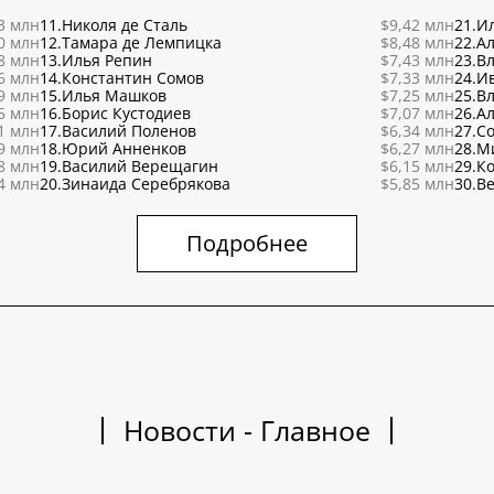
3 млн
11.
Николя де Сталь
$9,42 млн
21.
Ил
0 млн
12.
Тамара де Лемпицка
$8,48 млн
22.
Ал
8 млн
13.
Илья Репин
$7,43 млн
23.
В
6 млн
14.
Константин Сомов
$7,33 млн
24.
И
9 млн
15.
Илья Машков
$7,25 млн
25.
В
5 млн
16.
Борис Кустодиев
$7,07 млн
26.
Ал
1 млн
17.
Василий Поленов
$6,34 млн
27.
С
9 млн
18.
Юрий Анненков
$6,27 млн
28.
М
8 млн
19.
Василий Верещагин
$6,15 млн
29.
К
4 млн
20.
Зинаида Серебрякова
$5,85 млн
30.
Ве
Подробнее
Новости - Главное