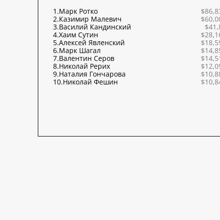
1.
Марк Ротко
$86,8
2.
Казимир Малевич
$60,0
3.
Василий Кандинский
$41,
4.
Хаим Сутин
$28,1
5.
Алексей Явленский
$18,5
6.
Марк Шагал
$14,8
7.
Валентин Серов
$14,5
8.
Николай Рерих
$12,0
9.
Наталия Гончарова
$10,8
10.
Николай Фешин
$10,8