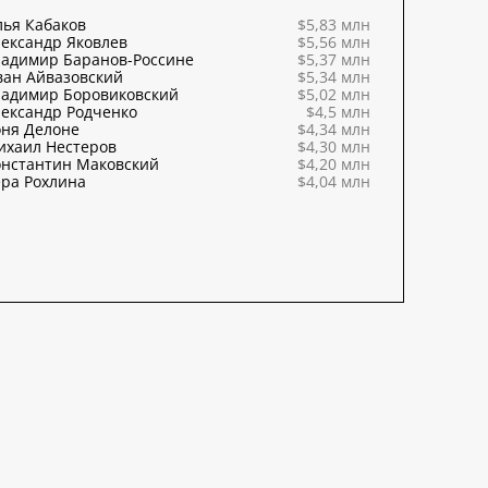
ья Кабаков
$5,83 млн
ександр Яковлев
$5,56 млн
ладимир Баранов-Россине
$5,37 млн
ван Айвазовский
$5,34 млн
ладимир Боровиковский
$5,02 млн
ександр Родченко
$4,5 млн
оня Делоне
$4,34 млн
ихаил Нестеров
$4,30 млн
онстантин Маковский
$4,20 млн
ра Рохлина
$4,04 млн