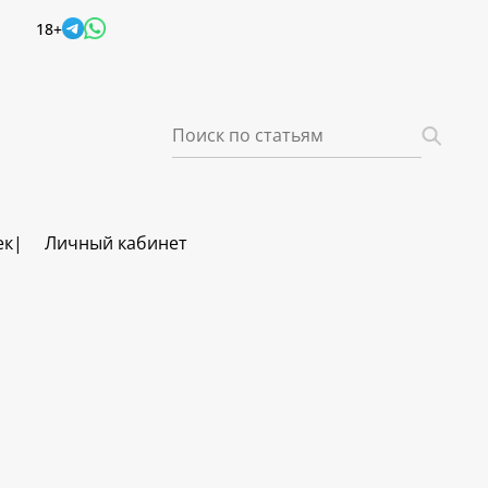
18+
ек
Личный кабинет