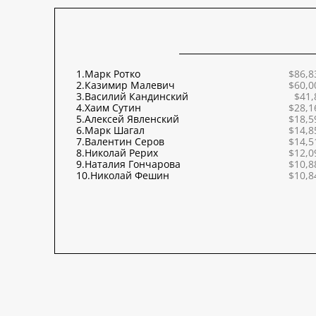
1.
Марк Ротко
$86,8
2.
Казимир Малевич
$60,0
3.
Василий Кандинский
$41,
4.
Хаим Сутин
$28,1
5.
Алексей Явленский
$18,5
6.
Марк Шагал
$14,8
7.
Валентин Серов
$14,5
8.
Николай Рерих
$12,0
9.
Наталия Гончарова
$10,8
10.
Николай Фешин
$10,8