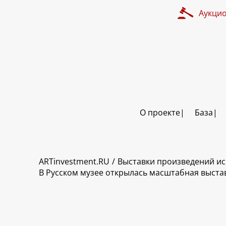
Аукци
О проекте
База
ARTinvestment.RU
Выставки произведений ис
В Русском музее открылась масштабная выстав