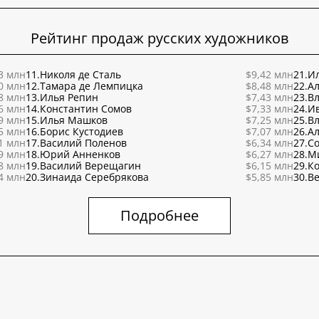
Рейтинг продаж русских художников
3 млн
11.
Николя де Сталь
$9,42 млн
21.
Ил
0 млн
12.
Тамара де Лемпицка
$8,48 млн
22.
Ал
8 млн
13.
Илья Репин
$7,43 млн
23.
В
6 млн
14.
Константин Сомов
$7,33 млн
24.
И
9 млн
15.
Илья Машков
$7,25 млн
25.
В
5 млн
16.
Борис Кустодиев
$7,07 млн
26.
Ал
1 млн
17.
Василий Поленов
$6,34 млн
27.
С
9 млн
18.
Юрий Анненков
$6,27 млн
28.
М
8 млн
19.
Василий Верещагин
$6,15 млн
29.
К
4 млн
20.
Зинаида Серебрякова
$5,85 млн
30.
Ве
Подробнее