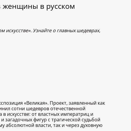
з женщины в русском
м искусстве». Узнайте о главных шедеврах,
спозиция «Великая». Проект, заявленный как
инил сотни шедевров отечественной
в искусстве: от властных императриц и
и загадочных фигур с трагической судьбой
му абсолютной власти, так и через духовную