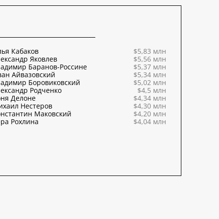
ья Кабаков
$5,83 млн
ександр Яковлев
$5,56 млн
ладимир Баранов-Россине
$5,37 млн
ван Айвазовский
$5,34 млн
ладимир Боровиковский
$5,02 млн
ександр Родченко
$4,5 млн
оня Делоне
$4,34 млн
ихаил Нестеров
$4,30 млн
онстантин Маковский
$4,20 млн
ра Рохлина
$4,04 млн