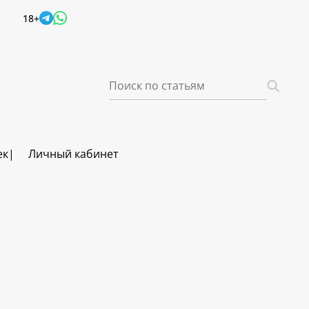
18+
ек
Личный кабинет