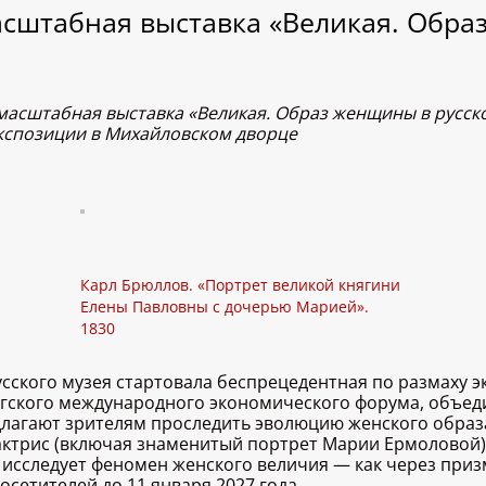
асштабная выставка «Великая. Обра
 масштабная выставка «Великая. Образ женщины в русско
экспозиции в Михайловском дворце
Карл Брюллов. «Портрет великой княгини
Елены Павловны с дочерью Марией».
1830
сского музея стартовала беспрецедентная по размаху эк
гского международного экономического форума, объед
лагают зрителям проследить эволюцию женского образа 
актрис (включая знаменитый портрет Марии Ермоловой) 
 исследует феномен женского величия — как через приз
осетителей до 11 января 2027 года.