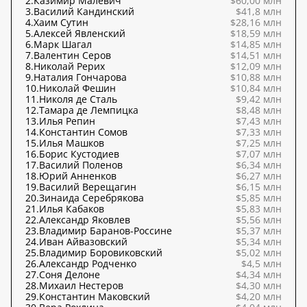
2.
Казимир Малевич
$60,00 млн
3.
Василий Кандинский
$41,8 млн
4.
Хаим Сутин
$28,16 млн
5.
Алексей Явленский
$18,59 млн
6.
Марк Шагал
$14,85 млн
7.
Валентин Серов
$14,51 млн
8.
Николай Рерих
$12,09 млн
9.
Наталия Гончарова
$10,88 млн
10.
Николай Фешин
$10,84 млн
11.
Николя де Сталь
$9,42 млн
12.
Тамара де Лемпицка
$8,48 млн
13.
Илья Репин
$7,43 млн
14.
Константин Сомов
$7,33 млн
15.
Илья Машков
$7,25 млн
16.
Борис Кустодиев
$7,07 млн
17.
Василий Поленов
$6,34 млн
18.
Юрий Анненков
$6,27 млн
19.
Василий Верещагин
$6,15 млн
20.
Зинаида Серебрякова
$5,85 млн
21.
Илья Кабаков
$5,83 млн
22.
Александр Яковлев
$5,56 млн
23.
Владимир Баранов-Россине
$5,37 млн
24.
Иван Айвазовский
$5,34 млн
25.
Владимир Боровиковский
$5,02 млн
26.
Александр Родченко
$4,5 млн
27.
Соня Делоне
$4,34 млн
28.
Михаил Нестеров
$4,30 млн
29.
Константин Маковский
$4,20 млн