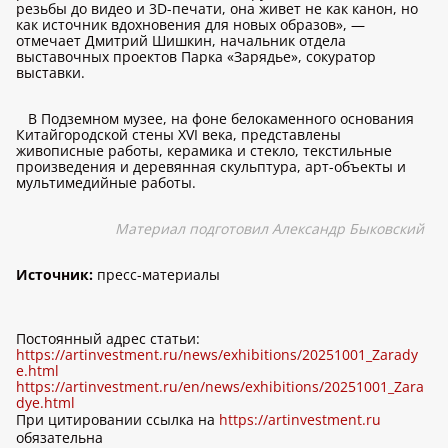
резьбы до видео и 3D-печати, она живет не как канон, но
как источник вдохновения для новых образов», —
отмечает Дмитрий Шишкин, начальник отдела
выставочных проектов Парка «Зарядье», сокуратор
выставки.
В Подземном музее, на фоне белокаменного основания
Китайгородской стены XVI века, представлены
живописные работы, керамика и стекло, текстильные
произведения и деревянная скульптура, арт-объекты и
мультимедийные работы.
Материал подготовил Александр Быковский
Источник:
пресс-материалы
Постоянный адрес статьи:
https://artinvestment.ru/news/exhibitions/20251001_Zarady
e.html
https://artinvestment.ru/en/news/exhibitions/20251001_Zara
dye.html
При цитировании ссылка на
https://artinvestment.ru
обязательна