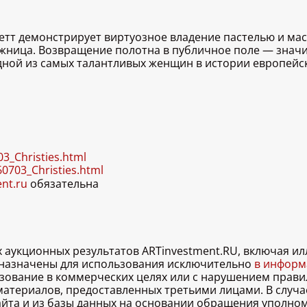
етт демонстрирует виртуозное владение пастелью и мас
дожница. Возвращение полотна в публичное поле — зна
ной из самых талантливых женщин в истории европейск
3_Christies.html
0703_Christies.html
ent.ru
обязательна
х аукционных результатов ARTinvestment.RU, включая 
дназначены для использования исключительно
в информа
льзование в коммерческих целях или с нарушением правил
 материалов, предоставленных третьими лицами. В случ
 сайта и из базы данных на основании обращения уполно