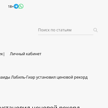
18+
ек
Личный кабинет
елаиды Лабиль-Гиар установил ценовой рекорд
 установил ценовой рекорд