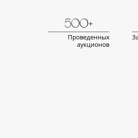
500+
Проведенных
З
аукционов