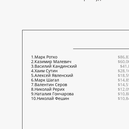
1.
Марк Ротко
$86,8
2.
Казимир Малевич
$60,0
3.
Василий Кандинский
$41,
4.
Хаим Сутин
$28,1
5.
Алексей Явленский
$18,5
6.
Марк Шагал
$14,8
7.
Валентин Серов
$14,5
8.
Николай Рерих
$12,0
9.
Наталия Гончарова
$10,8
10.
Николай Фешин
$10,8