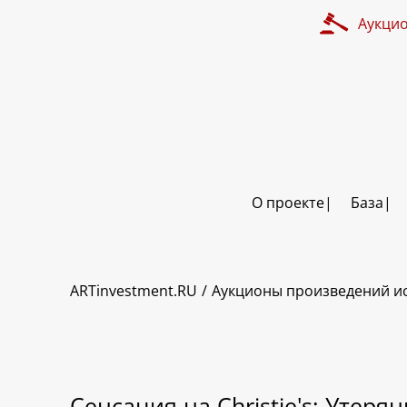
Аукци
О проекте
База
ARTinvestment.RU
Аукционы произведений ис
Сенсация на Christie's: Уте