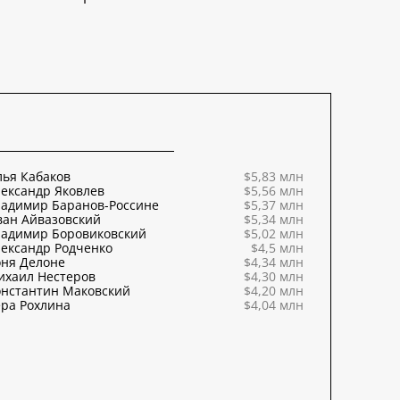
ья Кабаков
$5,83 млн
ександр Яковлев
$5,56 млн
ладимир Баранов-Россине
$5,37 млн
ван Айвазовский
$5,34 млн
ладимир Боровиковский
$5,02 млн
ександр Родченко
$4,5 млн
оня Делоне
$4,34 млн
ихаил Нестеров
$4,30 млн
онстантин Маковский
$4,20 млн
ра Рохлина
$4,04 млн