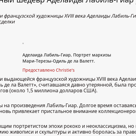
 французской художницы XVIII века Аделаиды Лабиль-Гиа
сделки
Аделаида Лабиль-Гиар, Портрет маркизы
Мари-Терезы-Одиль де ла Валетт.
Предоставлено Christie's
 выдающейся французской художницы XVIII века Аделаи
де ла Валетт», считавшаяся давно утерянной, была про
нгов (около 1,5 миллиона долларов США).
ы на произведения Лабиль-Гиар. Долгое время оставаяс
вновь привлекает пристальное внимание коллекционеров
ящим портретистом эпохи рококо и неоклассицизма, но 
ию живописи и скульптуры и активно боролась за пра