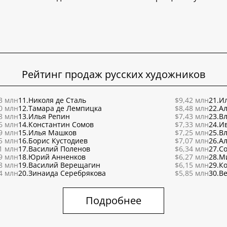
Рейтинг продаж русских художников
3 млн
11.
Николя де Сталь
$9,42 млн
21.
Ил
0 млн
12.
Тамара де Лемпицка
$8,48 млн
22.
Ал
8 млн
13.
Илья Репин
$7,43 млн
23.
В
6 млн
14.
Константин Сомов
$7,33 млн
24.
И
9 млн
15.
Илья Машков
$7,25 млн
25.
В
5 млн
16.
Борис Кустодиев
$7,07 млн
26.
Ал
1 млн
17.
Василий Поленов
$6,34 млн
27.
С
9 млн
18.
Юрий Анненков
$6,27 млн
28.
М
8 млн
19.
Василий Верещагин
$6,15 млн
29.
К
4 млн
20.
Зинаида Серебрякова
$5,85 млн
30.
Ве
Подробнее