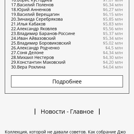
17.
Василий Поленов
$6,34 млн
18.
Юрий Анненков
$6,27 млн
19.
Василий Верещагин
$6,15 млн
20.
Зинаида Серебрякова
$5,85 млн
21.
Илья Кабаков
$5,83 млн
22.
Александр Яковлев
$5,56 млн
23.
Владимир Баранов-Россине
$5,37 млн
24.
Иван Айвазовский
$5,34 млн
25.
Владимир Боровиковский
$5,02 млн
26.
Александр Родченко
$4,5 млн
27.
Соня Делоне
$4,34 млн
28.
Михаил Нестеров
$4,30 млн
29.
Константин Маковский
$4,20 млн
30.
Вера Рохлина
$4,04 млн
Подробнее
Новости - Главное
Коллекция, которой не давали советов. Как собрание Джо