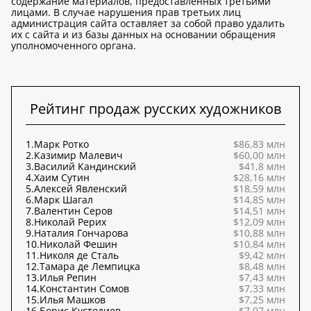
содержание материалов, предоставленных третьими
лицами. В случае нарушения прав третьих лиц
администрация сайта оставляет за собой право удалить
их с сайта и из базы данных на основании обращения
уполномоченного органа.
Рейтинг продаж русских художников
1.
Марк Ротко
$86,83 млн
2.
Казимир Малевич
$60,00 млн
3.
Василий Кандинский
$41,8 млн
4.
Хаим Сутин
$28,16 млн
5.
Алексей Явленский
$18,59 млн
6.
Марк Шагал
$14,85 млн
7.
Валентин Серов
$14,51 млн
8.
Николай Рерих
$12,09 млн
9.
Наталия Гончарова
$10,88 млн
10.
Николай Фешин
$10,84 млн
11.
Николя де Сталь
$9,42 млн
12.
Тамара де Лемпицка
$8,48 млн
13.
Илья Репин
$7,43 млн
14.
Константин Сомов
$7,33 млн
15.
Илья Машков
$7,25 млн
16.
Борис Кустодиев
$7,07 млн