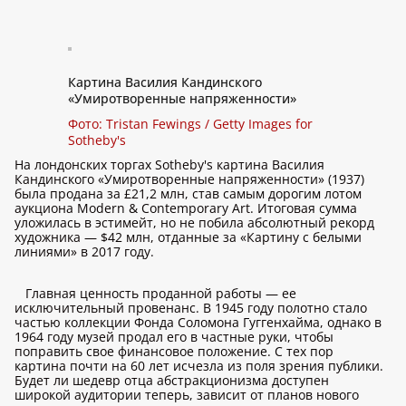
Картина Василия Кандинского
«Умиротворенные напряженности»
Фото: Tristan Fewings / Getty Images for
Sotheby's
На лондонских торгах Sotheby's картина Василия
Кандинского «Умиротворенные напряженности» (1937)
была продана за £21,2 млн, став самым дорогим лотом
аукциона Modern & Contemporary Art. Итоговая сумма
уложилась в эстимейт, но не побила абсолютный рекорд
художника — $42 млн, отданные за «Картину с белыми
линиями» в 2017 году.
Главная ценность проданной работы — ее
исключительный провенанс. В 1945 году полотно стало
частью коллекции Фонда Соломона Гуггенхайма, однако в
1964 году музей продал его в частные руки, чтобы
поправить свое финансовое положение. С тех пор
картина почти на 60 лет исчезла из поля зрения публики.
Будет ли шедевр отца абстракционизма доступен
широкой аудитории теперь, зависит от планов нового