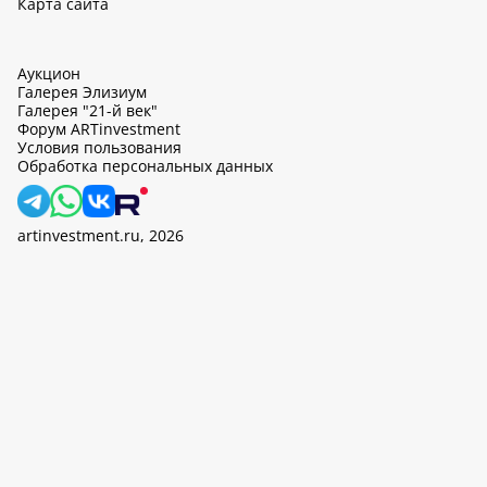
Карта сайта
Аукцион
Галерея Элизиум
Галерея "21-й век"
Форум ARTinvestment
Условия пользования
Обработка персональных данных
artinvestment.ru, 2026
На этом сайте используются cookie, может вестись сбор данных
об IP-адресах и местоположении пользователей. Продолжив
работу с этим сайтом, вы подтверждаете свое согласие на