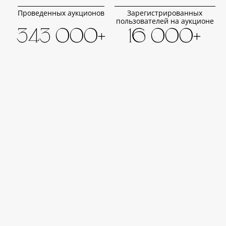
Проведенных аукционов
Зарегистрированных
пользователей на аукционе
343 000+
16 000+
Записей в базе
Художников в базе
20 век
Тел.: +7 (495) 128-35-53
Тел.: +7 (925) 905-35-53
Тел.: +7 (925) 075-35-53
21 век