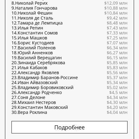
8.
Николай Рерих
$12,09 млн
9.
Наталия Гончарова
$10,88 млн
10.
Николай Фешин
$10,84 млн
11.
Николя де Сталь
$9,42 млн
12.
Тамара де Лемпицка
$8,48 млн
13.
Илья Репин
$7,43 млн
14.
Константин Сомов
$7,33 млн
15.
Илья Машков
$7,25 млн
16.
Борис Кустодиев
$7,07 млн
17.
Василий Поленов
$6,34 млн
18.
Юрий Анненков
$6,27 млн
19.
Василий Верещагин
$6,15 млн
20.
Зинаида Серебрякова
$5,85 млн
21.
Илья Кабаков
$5,83 млн
22.
Александр Яковлев
$5,56 млн
23.
Владимир Баранов-Россине
$5,37 млн
24.
Иван Айвазовский
$5,34 млн
25.
Владимир Боровиковский
$5,02 млн
26.
Александр Родченко
$4,5 млн
27.
Соня Делоне
$4,34 млн
28.
Михаил Нестеров
$4,30 млн
29.
Константин Маковский
$4,20 млн
30.
Вера Рохлина
$4,04 млн
Подробнее