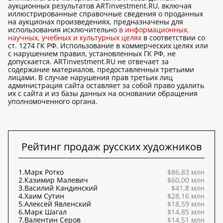
аукционных результатов ARTinvestment.RU, включая
иллюстрированные справочные сведения о проданных
на аукционах произведениях, предназначены для
использования исключительно
в информационных,
научных, учебных и культурных целях
в соответствии со
ст. 1274 ГК РФ. Использование в коммерческих целях или
с нарушением правил, установленных ГК РФ, не
допускается. ARTinvestment.RU не отвечает за
содержание материалов, предоставленных третьими
лицами. В случае нарушения прав третьих лиц
администрация сайта оставляет за собой право удалить
их с сайта и из базы данных на основании обращения
уполномоченного органа.
Рейтинг продаж русских художников
1.
Марк Ротко
$86,83 млн
2.
Казимир Малевич
$60,00 млн
3.
Василий Кандинский
$41,8 млн
4.
Хаим Сутин
$28,16 млн
5.
Алексей Явленский
$18,59 млн
6.
Марк Шагал
$14,85 млн
7.
Валентин Серов
$14,51 млн