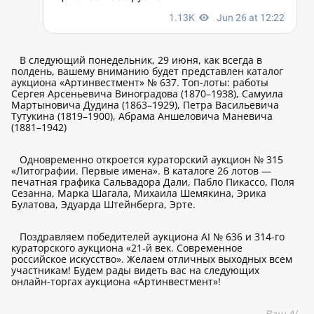
В следующий понедельник, 29 июня, как всегда в
полдень, вашему вниманию будет представлен каталог
аукциона «Артинвестмент» № 637. Топ-лоты: работы
Сергея Арсеньевича Виноградова (1870–1938), Самуила
Мартыновича Дудина (1863–1929), Петра Васильевича
Тутукина (1819–1900), Абрама Аншеловича Маневича
(1881–1942)
Одновременно откроется кураторский аукцион № 315
«Литографии. Первые имена». В каталоге 26 лотов —
печатная графика Сальвадора Дали, Пабло Пикассо, Поля
Сезанна, Марка Шагала, Михаила Шемякина, Эрика
Булатова, Эдуарда Штейнберга, Эрте.
Поздравляем победителей аукциона AI № 636 и 314-го
кураторского аукциона «21-й век. Современное
российское искусство». Желаем отличных выходных всем
участникам! Будем рады видеть вас на следующих
онлайн-торгах аукциона «Артинвестмент»!
Ваш AI