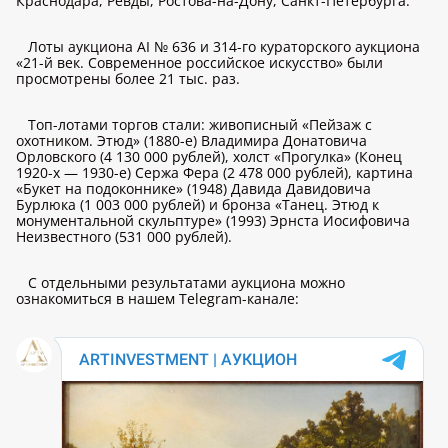
Краснодара, Ревды, Ростова-на-Дону, Санкт-Петербурга.
Лоты аукциона AI № 636 и 314-го кураторского аукциона
«21-й век. Современное российское искусство» были
просмотрены более 21 тыс. раз.
Топ-лотами торгов стали: живописный «Пейзаж с
охотником. Этюд» (1880-е) Владимира Донатовича
Орловского (4 130 000 рублей), холст «Прогулка» (Конец
1920-х — 1930-е) Сержа Фера (2 478 000 рублей), картина
«Букет на подоконнике» (1948) Давида Давидовича
Бурлюка (1 003 000 рублей) и бронза «Танец. Этюд к
монументальной скульптуре» (1993) Эрнста Иосифовича
Неизвестного (531 000 рублей).
С отдельными результатами аукциона можно
ознакомиться в нашем Telegram-канале: