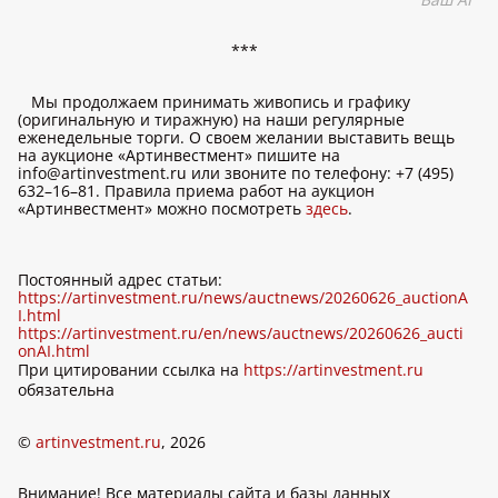
***
Мы продолжаем принимать живопись и графику
(оригинальную и тиражную) на наши регулярные
еженедельные торги. О своем желании выставить вещь
на аукционе «Артинвестмент» пишите на
info@artinvestment.ru или звоните по телефону: +7 (495)
632–16–81. Правила приема работ на аукцион
«Артинвестмент» можно посмотреть
здесь
.
Постоянный адрес статьи:
https://artinvestment.ru/news/auctnews/20260626_auctionA
I.html
https://artinvestment.ru/en/news/auctnews/20260626_aucti
onAI.html
При цитировании ссылка на
https://artinvestment.ru
обязательна
©
artinvestment.ru
, 2026
Внимание! Все материалы сайта и базы данных