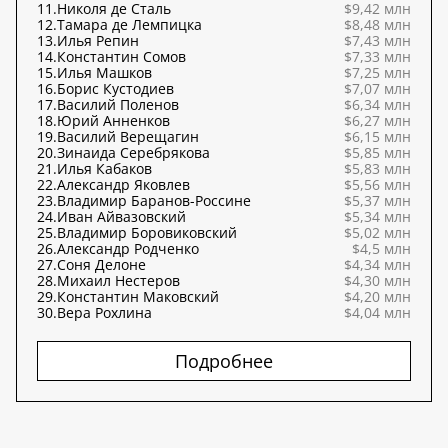
11.
Николя де Сталь
$9,42 млн
12.
Тамара де Лемпицка
$8,48 млн
13.
Илья Репин
$7,43 млн
14.
Константин Сомов
$7,33 млн
15.
Илья Машков
$7,25 млн
16.
Борис Кустодиев
$7,07 млн
17.
Василий Поленов
$6,34 млн
18.
Юрий Анненков
$6,27 млн
19.
Василий Верещагин
$6,15 млн
20.
Зинаида Серебрякова
$5,85 млн
21.
Илья Кабаков
$5,83 млн
22.
Александр Яковлев
$5,56 млн
23.
Владимир Баранов-Россине
$5,37 млн
24.
Иван Айвазовский
$5,34 млн
25.
Владимир Боровиковский
$5,02 млн
26.
Александр Родченко
$4,5 млн
27.
Соня Делоне
$4,34 млн
28.
Михаил Нестеров
$4,30 млн
29.
Константин Маковский
$4,20 млн
30.
Вера Рохлина
$4,04 млн
Подробнее