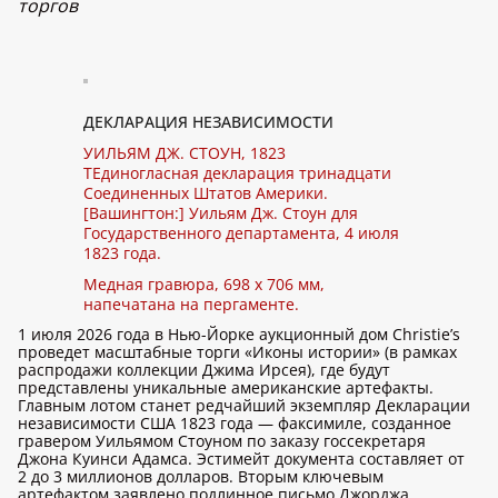
торгов
ДЕКЛАРАЦИЯ НЕЗАВИСИМОСТИ
УИЛЬЯМ ДЖ. СТОУН, 1823
TЕдиногласная декларация тринадцати
Соединенных Штатов Америки.
[Вашингтон:] Уильям Дж. Стоун для
Государственного департамента, 4 июля
1823 года.
Медная гравюра, 698 x 706 мм,
напечатана на пергаменте.
1 июля 2026 года в Нью-Йорке аукционный дом Christie’s
проведет масштабные торги «Иконы истории» (в рамках
распродажи коллекции Джима Ирсея), где будут
представлены уникальные американские артефакты.
Главным лотом станет редчайший экземпляр Декларации
независимости США 1823 года — факсимиле, созданное
гравером Уильямом Стоуном по заказу госсекретаря
Джона Куинси Адамса. Эстимейт документа составляет от
2 до 3 миллионов долларов. Вторым ключевым
артефактом заявлено подлинное письмо Джорджа