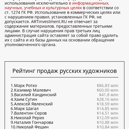
использования исключительно
в информационных,
научных, учебных и культурных целях
в соответствии со
ст. 1274 ГК РФ. Использование в коммерческих целях или
с нарушением правил, установленных ГК РФ, не
допускается. ARTinvestment.RU не отвечает за
содержание материалов, предоставленных третьими
лицами. В случае нарушения прав третьих лиц
администрация сайта оставляет за собой право удалить
их с сайта и из базы данных на основании обращения
уполномоченного органа.
Рейтинг продаж русских художников
1.
Марк Ротко
$86,83 млн
2.
Казимир Малевич
$60,00 млн
3.
Василий Кандинский
$41,8 млн
4.
Хаим Сутин
$28,16 млн
5.
Алексей Явленский
$18,59 млн
6.
Марк Шагал
$14,85 млн
7.
Валентин Серов
$14,51 млн
8.
Николай Рерих
$12,09 млн
9.
Наталия Гончарова
$10,88 млн
10.
Николай Фешин
$10,84 млн