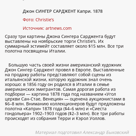
Джон СИНГЕР САРДЖЕНТ Капри. 1878
Фото: Christie’s
Источник:
artnews.com
Сразу три картины Джона Сингера Сарджента будут
выставлены на ноябрьские торги Christie’s. Их
суммарный эстимейт составляет около $15 млн. Все три
полотна посвящены Италии.
Большую часть своей жизни американский художник
Джон Сингер Сарджент провел в Европе. Выставленные
на продажу работы представляют собой сцены из
итальянской жизни, которую художник знал очень
хорошо: в 1856 году он родился в Италии в семье
американских эмигрантов. Самая дорогая работа из
подборки — картина 1878 года под названием «Угол
церкви Сан-Стае, Венеция» — оценена аукционистами в
$6–8 млн. Вниманию коллекционеров будут предложены
полотна «Капри» 1878 года ($4–6 млн) и «Сиеста
гондольера» 1902–1903 годов ($2–3 млн). Все три работы
происходят из собрания Терри и Кэрол Уоллов.
Материал подготовил Александр Быковский