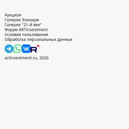
Аукцион
Галерея Элизиум
Галерея "21-й век"
Форум ARTinvestment
Условия пользования
Обработка персональных данных
artinvestment.ru, 2026
На этом сайте используются cookie, может вестись сбор данных
об IP-адресах и местоположении пользователей. Продолжив
работу с этим сайтом, вы подтверждаете свое согласие на
обработку персональных данных в соответствии с законом N