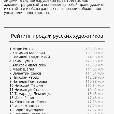
лицами. В случае нарушения прав третьих лиц
администрация сайта оставляет за собой право удалить
их с сайта и из базы данных на основании обращения
уполномоченного органа.
Рейтинг продаж русских художников
1.
Марк Ротко
$86,83 млн
2.
Казимир Малевич
$60,00 млн
3.
Василий Кандинский
$41,8 млн
4.
Хаим Сутин
$28,16 млн
5.
Алексей Явленский
$18,59 млн
6.
Марк Шагал
$14,85 млн
7.
Валентин Серов
$14,51 млн
8.
Николай Рерих
$12,09 млн
9.
Наталия Гончарова
$10,88 млн
10.
Николай Фешин
$10,84 млн
11.
Николя де Сталь
$9,42 млн
12.
Тамара де Лемпицка
$8,48 млн
13.
Илья Репин
$7,43 млн
14.
Константин Сомов
$7,33 млн
15.
Илья Машков
$7,25 млн
16.
Борис Кустодиев
$7,07 млн
17.
Василий Поленов
$6,34 млн