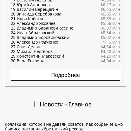
18.
Юрий Анненков
$6,27 млн
19.
Василий Верещагин
$6,15 млн
20.
Зинаида Серебрякова
$5,85 млн
21.
Илья Кабаков
$5,83 млн
22.
Александр Яковлев
$5,56 млн
23.
Владимир Баранов-Россине
$5,37 млн
24.
Иван Айвазовский
$5,34 млн
25.
Владимир Боровиковский
$5,02 млн
26.
Александр Родченко
$4,5 млн
27.
Соня Делоне
$4,34 млн
28.
Михаил Нестеров
$4,30 млн
29.
Константин Маковский
$4,20 млн
30.
Вера Рохлина
$4,04 млн
Подробнее
Новости - Главное
Коллекция, которой не давали советов. Как собрание Джо
Льюиса поставило британский рекорд