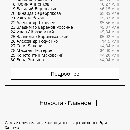
18.
Юрий Анненков
$6,27 млн
19.
Василий Верещагин
$6,15 млн
20.
Зинаида Серебрякова
$5,85 млн
21.
Илья Кабаков
$5,83 млн
22.
Александр Яковлев
$5,56 млн
23.
Владимир Баранов-Россине
$5,37 млн
24.
Иван Айвазовский
$5,34 млн
25.
Владимир Боровиковский
$5,02 млн
26.
Александр Родченко
$4,5 млн
27.
Соня Делоне
$4,34 млн
28.
Михаил Нестеров
$4,30 млн
29.
Константин Маковский
$4,20 млн
30.
Вера Рохлина
$4,04 млн
Подробнее
Новости - Главное
Самые влиятельные женщины — арт-дилеры. Эдит
Халперт