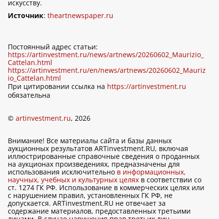
искусству.
Источник
:
theartnewspaper.ru
Постоянный адрес статьи:
https://artinvestment.ru/news/artnews/20260602_Maurizio_
Cattelan.html
https://artinvestment.ru/en/news/artnews/20260602_Mauriz
io_Cattelan.html
При цитировании ссылка на
https://artinvestment.ru
обязательна
©
artinvestment.ru
, 2026
Внимание! Все материалы сайта и базы данных
аукционных результатов ARTinvestment.RU, включая
иллюстрированные справочные сведения о проданных
на аукционах произведениях, предназначены для
использования исключительно
в информационных,
научных, учебных и культурных целях
в соответствии со
ст. 1274 ГК РФ. Использование в коммерческих целях или
с нарушением правил, установленных ГК РФ, не
допускается. ARTinvestment.RU не отвечает за
содержание материалов, предоставленных третьими
лицами. В случае нарушения прав третьих лиц