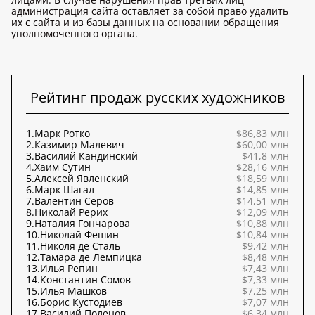
администрация сайта оставляет за собой право удалить
их с сайта и из базы данных на основании обращения
уполномоченного органа.
Рейтинг продаж русских художников
1.
Марк Ротко
$86,83 млн
2.
Казимир Малевич
$60,00 млн
3.
Василий Кандинский
$41,8 млн
4.
Хаим Сутин
$28,16 млн
5.
Алексей Явленский
$18,59 млн
6.
Марк Шагал
$14,85 млн
7.
Валентин Серов
$14,51 млн
8.
Николай Рерих
$12,09 млн
9.
Наталия Гончарова
$10,88 млн
10.
Николай Фешин
$10,84 млн
11.
Николя де Сталь
$9,42 млн
12.
Тамара де Лемпицка
$8,48 млн
13.
Илья Репин
$7,43 млн
14.
Константин Сомов
$7,33 млн
15.
Илья Машков
$7,25 млн
16.
Борис Кустодиев
$7,07 млн
17.
Василий Поленов
$6,34 млн