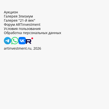
Аукцион
Галерея Элизиум
Галерея "21-й век"
Форум ARTinvestment
Условия пользования
Обработка персональных данных
artinvestment.ru, 2026
На этом сайте используются cookie, может вестись сбор данных
об IP-адресах и местоположении пользователей. Продолжив
работу с этим сайтом, вы подтверждаете свое согласие на
обработку персональных данных в соответствии с законом N