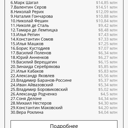
6.
Марк Шагал
$14,85 млн
7.
Валентин Серов
$14,51 млн
8.
Николай Рерих
$12,09 млн
9.
Наталия Гончарова
$10,88 млн
10.
Николай Фешин
$10,84 млн
11.
Николя де Сталь
$9,42 млн
12.
Тамара де Лемпицка
$8,48 млн
13.
Илья Репин
$7,43 млн
14.
Константин Сомов
$7,33 млн
15.
Илья Машков
$7,25 млн
16.
Борис Кустодиев
$7,07 млн
17.
Василий Поленов
$6,34 млн
18.
Юрий Анненков
$6,27 млн
19.
Василий Верещагин
$6,15 млн
20.
Зинаида Серебрякова
$5,85 млн
21.
Илья Кабаков
$5,83 млн
22.
Александр Яковлев
$5,56 млн
23.
Владимир Баранов-Россине
$5,37 млн
24.
Иван Айвазовский
$5,34 млн
25.
Владимир Боровиковский
$5,02 млн
26.
Александр Родченко
$4,5 млн
27.
Соня Делоне
$4,34 млн
28.
Михаил Нестеров
$4,30 млн
29.
Константин Маковский
$4,20 млн
30.
Вера Рохлина
$4,04 млн
Подробнее