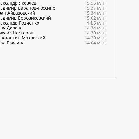
ександр Яковлев
$5,56 млн
ладимир Баранов-Россине
$5,37 млн
ван Айвазовский
$5,34 млн
ладимир Боровиковский
$5,02 млн
ександр Родченко
$4,5 млн
оня Делоне
$4,34 млн
ихаил Нестеров
$4,30 млн
онстантин Маковский
$4,20 млн
ра Рохлина
$4,04 млн