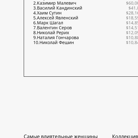
2.
Казимир Малевич
$60,0
3.
Василий Кандинский
$41,
4.
Хаим Сутин
$28,1
5.
Алексей Явленский
$18,5
6.
Марк Шагал
$14,8
7.
Валентин Серов
$14,5
8.
Николай Рерих
$12,0
9.
Наталия Гончарова
$10,8
10.
Николай Фешин
$10,8
Самые влиятельные женщины
Коллекция