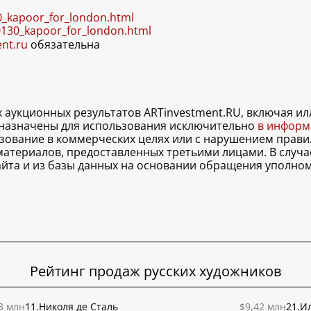
0_kapoor_for_london.html
0130_kapoor_for_london.html
ent.ru
обязательна
х аукционных результатов ARTinvestment.RU, включая 
дназначены для использования исключительно
в информа
льзование в коммерческих целях или с нарушением правил
 материалов, предоставленных третьими лицами. В случ
 сайта и из базы данных на основании обращения уполно
Рейтинг продаж русских художников
3 млн
11.
Николя де Сталь
$9,42 млн
21.
Ил