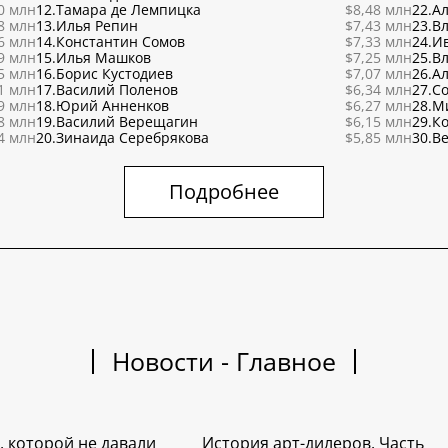
0 млн
12.
Тамара де Лемпицка
$8,48 млн
22.
Ал
8 млн
13.
Илья Репин
$7,43 млн
23.
В
6 млн
14.
Константин Сомов
$7,33 млн
24.
И
9 млн
15.
Илья Машков
$7,25 млн
25.
В
5 млн
16.
Борис Кустодиев
$7,07 млн
26.
Ал
1 млн
17.
Василий Поленов
$6,34 млн
27.
С
9 млн
18.
Юрий Анненков
$6,27 млн
28.
М
8 млн
19.
Василий Верещагин
$6,15 млн
29.
К
4 млн
20.
Зинаида Серебрякова
$5,85 млн
30.
Ве
Подробнее
Новости - Главное
, которой не давали
История арт-дилеров. Часть