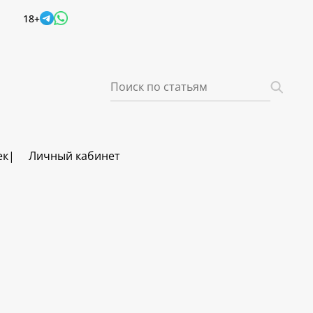
18+
ек
Личный кабинет