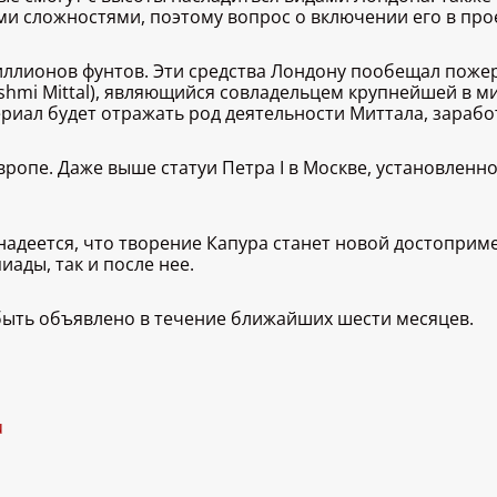
ми сложностями, поэтому вопрос о включении его в про
иллионов фунтов. Эти средства Лондону пообещал поже
mi Mittal), являющийся совладельцем крупнейшей в мир
териал будет отражать род деятельности Миттала, зараб
ропе. Даже выше статуи Петра I в Москве, установленной
 надеется, что творение Капура станет новой достоприм
ады, так и после нее.
быть объявлено в течение ближайших шести месяцев.
u