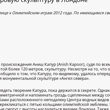
лице к Олимпийским играм 2012 года. По имеющимся св
роисхождения Аниш Капур (Anish Kapoor), судя по всему
ой более 120 метров, скульптуру. Несмотря на то, что
ообщило о том, что Капуру, по-видимому, удалось опер
я монументальной скульптуре «Ангел севера».
лядеть творение Капура, пока держится в секрете. Однак
имметричной и напоминать гроздь сцепленных между со
бами расположенного неподалеку Центра водных видов с
е перекликаться с пятью кольцами олимпийской эмблемы.
е смогут с высоты насладиться видами Лондона. Также 