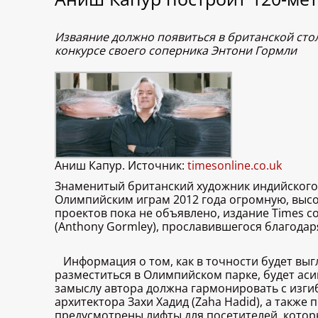
Изваяние должно появиться в британской сто
конкурсе своего соперника Энтони Гормли
Аниш Капур. Источник:
timesonline.co.uk
Знаменитый британский художник индийского п
Олимпийским играм 2012 года огромную, высот
проектов пока не объявлено, издание Times с
(Anthony Gormley), прославившегося благодар
Информация о том, как в точности будет выг
разместиться в Олимпийском парке, будет ас
замыслу автора должна гармонировать с изги
архитектора Захи Хадид (Zaha Hadid), а такж
предусмотрены лифты для посетителей, которы