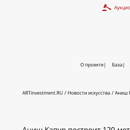
Аукци
О проекте
База
ARTinvestment.RU
Новости искусства
Аниш 
Аниш Капур построит 120-мет