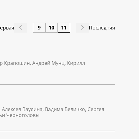
ервая
9
10
11
Последняя
ор Крапошин, Андрей Мунц, Кирилл
Алексея Ваулина, Вадима Величко, Сергея
льи Черноголовы