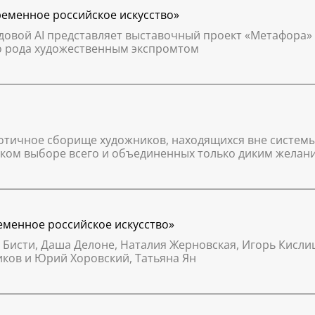
временное российское искусство»
едовой AI представляет выставочный проект «Метафора» 
го рода художественным экспромтом
аотичное сборище художников, находящихся вне системы 
ком выборе всего и объединенных только диким желани
ременное российское искусство»
й Бисти, Даша Делоне, Наталия Жерновская, Игорь Кисли
ков и Юрий Хоровский, Татьяна Ян