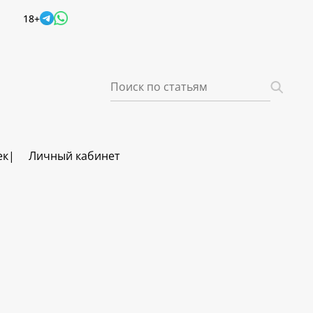
18+
ек
Личный кабинет