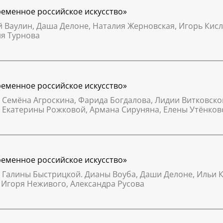
временное российское искусство»
ей Ваулин, Даша Делоне, Наталия Жерновская, Игорь Ки
ия Турнова
временное российское искусство»
 Семёна Агроскина, Фарида Богдалова, Лидии Витковско
, Екатерины Рожковой, Армана Сируняна, Елены Утёнко
временное российское искусство»
 Галины Быстрицкой. Дианы Воуба, Даши Делоне, Ильи 
 Игоря Неживого, Александра Русова