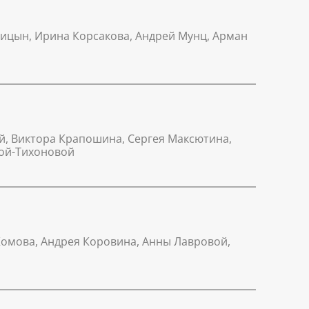
слицын, Ирина Корсакова, Андрей Мунц, Арман
й, Виктора Крапошина, Сергея Максютина,
вой-Тихоновой
Комова, Андрея Коровина, Анны Лавровой,