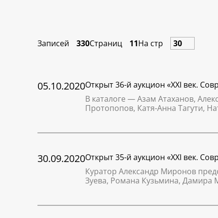
Записей
330
Страниц
11
На стр
05.10.2020
Открыт 36-й аукцион «XXI век. Со
В каталоге — Азам Атаханов, Але
Протопопов, Катя-Анна Тагути, На
30.09.2020
Открыт 35-й аукцион «XXI век. Со
Куратор Александр Миронов предс
Зуева, Романа Кузьмина, Дамира 