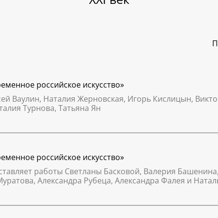
П
временное российское искусство»
ксей Ваулин, Наталия Жерновская, Игорь Кислицын, Викт
талия Турнова, Татьяна Ян
временное российское искусство»
тавляет работы Светланы Басковой, Валерия Башенина, 
Муратова, Александра Рубеца, Александра Фалея и Ната