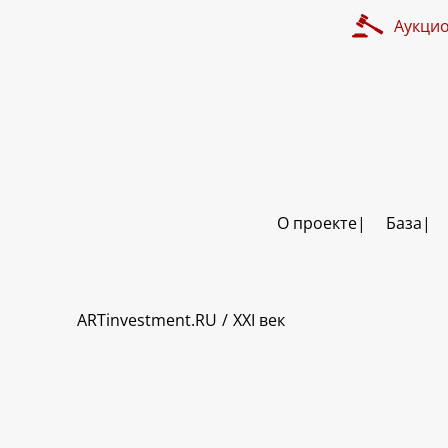
Аукци
О проекте
База
ART INVESTMENT
ARTinvestment.RU
XXI век