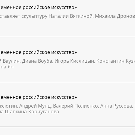
временное российское искусство»
ставляет скульптуру Наталии Вяткиной, Михаила Дроно
временное российское искусство»
ей Ваулин, Диана Воуба, Игорь Кислицын, Константин Ку
яна Ян
временное российское искусство»
аксютин, Андрей Мунц, Валерий Полиенко, Анна Руссова, 
а Шапкина-Корчуганова