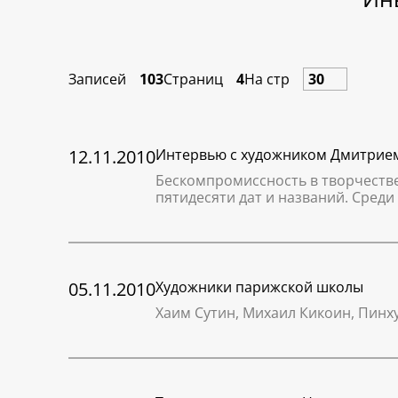
Записей
103
Страниц
4
На стр
12.11.2010
Интервью с художником Дмитрие
Бескомпромиссность в творчестве
пятидесяти дат и названий. Среди
05.11.2010
Художники парижской школы
Хаим Сутин, Михаил Кикоин, Пинх