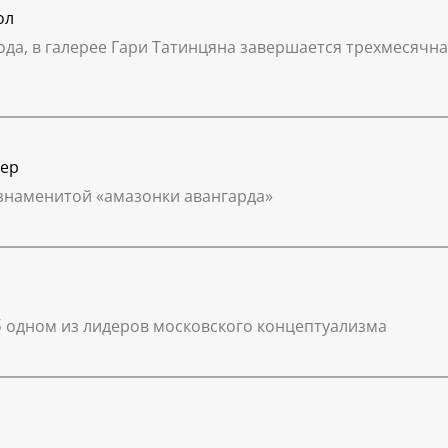
ол
года, в галерее Гари Татинцяна завершается трехмесячн
тер
знаменитой «амазонки авангарда»
б одном из лидеров московского концептуализма