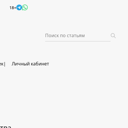
18+
ек
Личный кабинет
тва