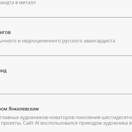
андта в металл
лигов
ычного и недооцененного русского авангардиста
мид
ром Янкилевским
главных художников-новаторов поколения шестидесятни
проекты. Сайт AI воспользовался приездом художника 