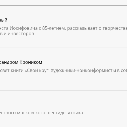
ный
нста Иосифовича с 85-летием, рассказывает о творчеств
в и инвесторов
ксандром Кроником
 свет книги «Свой круг. Художники-нонконформисты в с
вестного московского шестидесятника