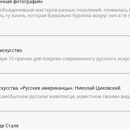
енная фотография»
объединившая мастеров разных поколений, появилась в
 ту жизнь, которая буквально бурлила вокруг них в те г
искусство
ум 10 причин для покупки современного русского искус
кусства. «Русские американцы». Николай Циковский
 самобытном русском живописце, известном своими вид
де Сталя