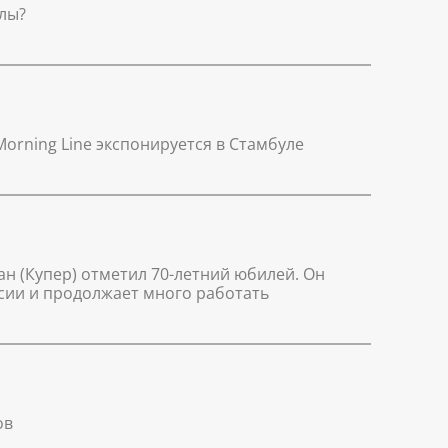
лы?
orning Line экспонируется в Стамбуле
н (Купер) отметил 70-летний юбилей. Он
ссии и продолжает много работать
ов