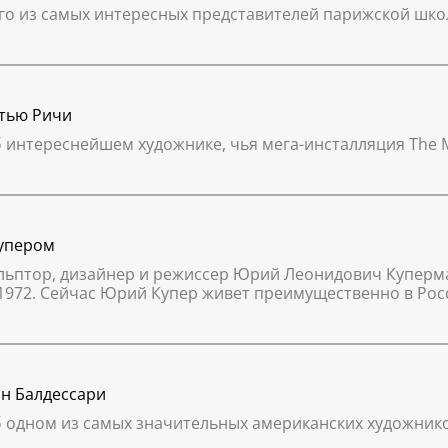
го из самых интересных представителей парижской шко
ттью Ричи
б интереснейшем художнике, чья мега-инсталляция The M
упером
кульптор, дизайнер и режиссер Юрий Леонидович Куперма
в 1972. Сейчас Юрий Купер живет преимущественно в Ро
он Балдессари
б одном из самых значительных американских художник