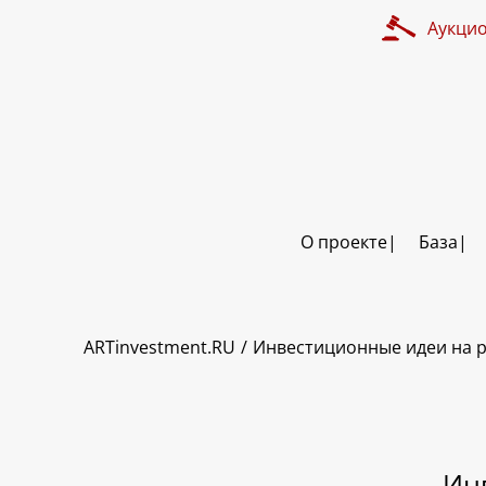
Аукци
О проекте
База
ART INVESTMENT
ARTinvestment.RU
Инвестиционные идеи на р
Ин