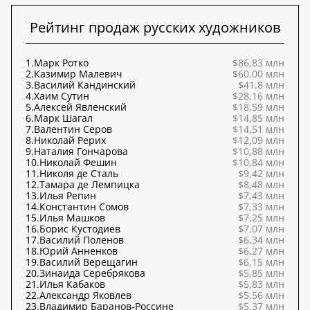
Рейтинг продаж русских художников
1.
Марк Ротко
$86,83 млн
2.
Казимир Малевич
$60,00 млн
3.
Василий Кандинский
$41,8 млн
4.
Хаим Сутин
$28,16 млн
5.
Алексей Явленский
$18,59 млн
6.
Марк Шагал
$14,85 млн
7.
Валентин Серов
$14,51 млн
8.
Николай Рерих
$12,09 млн
9.
Наталия Гончарова
$10,88 млн
10.
Николай Фешин
$10,84 млн
11.
Николя де Сталь
$9,42 млн
12.
Тамара де Лемпицка
$8,48 млн
13.
Илья Репин
$7,43 млн
14.
Константин Сомов
$7,33 млн
15.
Илья Машков
$7,25 млн
16.
Борис Кустодиев
$7,07 млн
17.
Василий Поленов
$6,34 млн
18.
Юрий Анненков
$6,27 млн
19.
Василий Верещагин
$6,15 млн
20.
Зинаида Серебрякова
$5,85 млн
21.
Илья Кабаков
$5,83 млн
22.
Александр Яковлев
$5,56 млн
23.
Владимир Баранов-Россине
$5,37 млн