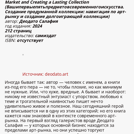
Market and Creating a Lasting Collection
(Вашипервыепятьпредметовсовременногоискусства.
Создание продуманной коллекции: навигация по арт-
рынку и создание долгоиграющей коллекции)
автор:
Деодато Салафия
год издания:
2024
212 страниц
издательство:
самиздат
ISBN:
отсутствует
Источник:
deodato.art
Иногда бывает так: автор — человек с именем, а книги
из-под его пера — не то, чтобы плохие, но как минимум
не нужные. Или, что хуже, вредные. А бывает и наоборот:
никому не известный энтузиаст с упорством, любовью к
теме и трогательной наивностью пишет нечто
удивительно живое и полезное. Наш сегодняшний герой
не вписывается ни в одну из этих категорий; но его книга
кажется нам знаковой в контексте современного арт-
рынка. На первый взгляд галеристов вроде Деодато
Салафия — у которых основной бизнес находится за
пределами арт-рынка, но они успешно торгуют