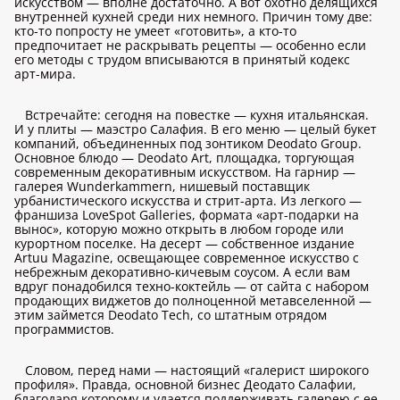
искусством — вполне достаточно. А вот охотно делящихся
внутренней кухней среди них немного. Причин тому две:
кто-то попросту не умеет «готовить», а кто-то
предпочитает не раскрывать рецепты — особенно если
его методы с трудом вписываются в принятый кодекс
арт-мира.
Встречайте: сегодня на повестке — кухня итальянская.
И у плиты — маэстро Салафия. В его меню — целый букет
компаний, объединенных под зонтиком Deodato Group.
Основное блюдо — Deodato Art, площадка, торгующая
современным декоративным искусством. На гарнир —
галерея Wunderkammern, нишевый поставщик
урбанистического искусства и стрит-арта. Из легкого —
франшиза LoveSpot Galleries, формата «арт-подарки на
вынос», которую можно открыть в любом городе или
курортном поселке. На десерт — собственное издание
Artuu Magazine, освещающее современное искусство с
небрежным декоративно-кичевым соусом. А если вам
вдруг понадобился техно-коктейль — от сайта с набором
продающих виджетов до полноценной метавселенной —
этим займется Deodato Tech, со штатным отрядом
программистов.
Словом, перед нами — настоящий «галерист широкого
профиля». Правда, основной бизнес Деодато Салафии,
благодаря которому и удается поддерживать галерею с ее