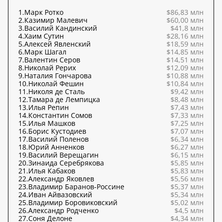
1.
Марк Ротко
$86,83 млн
2.
Казимир Малевич
$60,00 млн
3.
Василий Кандинский
$41,8 млн
4.
Хаим Сутин
$28,16 млн
5.
Алексей Явленский
$18,59 млн
6.
Марк Шагал
$14,85 млн
7.
Валентин Серов
$14,51 млн
8.
Николай Рерих
$12,09 млн
9.
Наталия Гончарова
$10,88 млн
10.
Николай Фешин
$10,84 млн
11.
Николя де Сталь
$9,42 млн
12.
Тамара де Лемпицка
$8,48 млн
13.
Илья Репин
$7,43 млн
14.
Константин Сомов
$7,33 млн
15.
Илья Машков
$7,25 млн
16.
Борис Кустодиев
$7,07 млн
17.
Василий Поленов
$6,34 млн
18.
Юрий Анненков
$6,27 млн
19.
Василий Верещагин
$6,15 млн
20.
Зинаида Серебрякова
$5,85 млн
21.
Илья Кабаков
$5,83 млн
22.
Александр Яковлев
$5,56 млн
23.
Владимир Баранов-Россине
$5,37 млн
24.
Иван Айвазовский
$5,34 млн
25.
Владимир Боровиковский
$5,02 млн
26.
Александр Родченко
$4,5 млн
27.
Соня Делоне
$4,34 млн