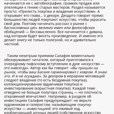
начинается не с автобиографии, громких продаж или
апелляции к гению старых мастеров. Раздел называется
просто: «Прелесть покупки и владения искусством». А
открывает его глава… о декоре. Деодато говорит прямо:
большинство людей покупают искусство, чтобы украсить
свой дом. Поэтому начинать рассказ о рынке с
баснословных цен, великих имен или философских
обобщений — бессмысленно. Все начинается с дивана,
над которым будет висеть произведение. И именно это
делает книгу не только полезной, но и удивительно
честной.
Таким нехитрым приемом Салафия моментально
обезоруживает читателя, который приготовился к
очередному пафосному вступлению в духе «искусство —
это навсегда». Автор как бы говорит:
«Вы пришли на
рынок, чтобы ваш Баския гармонировал с ковром. Я знаю
это. И я не осуждаю».
За декором в иерархии мотиваций
следуют владение (то есть бездумная покупка),
коллекционирование (вдумчивая покупка) и
инвестирование (корыстная покупка). Каждой теме
отведено не больше полутора страниц — но плотность
откровений впечатляет. Например, в разделе об
инвестициях Салафия предупреждает: не верьте
художникам и галеристам, называющим
покупку
искусства —
инвестицией
; это лживый ход,
изобличающий алчных людей (собственное искусство