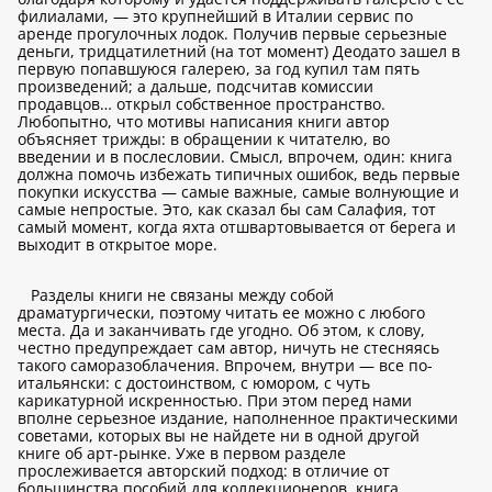
филиалами, — это крупнейший в Италии сервис по
аренде прогулочных лодок. Получив первые серьезные
деньги, тридцатилетний (на тот момент) Деодато зашел в
первую попавшуюся галерею, за год купил там пять
произведений; а дальше, подсчитав комиссии
продавцов… открыл собственное пространство.
Любопытно, что мотивы написания книги автор
объясняет трижды: в обращении к читателю, во
введении и в послесловии. Смысл, впрочем, один: книга
должна помочь избежать типичных ошибок, ведь первые
покупки искусства — самые важные, самые волнующие и
самые непростые. Это, как сказал бы сам Салафия, тот
самый момент, когда яхта отшвартовывается от берега и
выходит в открытое море.
Разделы книги не связаны между собой
драматургически, поэтому читать ее можно с любого
места. Да и заканчивать где угодно. Об этом, к слову,
честно предупреждает сам автор, ничуть не стесняясь
такого саморазоблачения. Впрочем, внутри — все по-
итальянски: с достоинством, с юмором, с чуть
карикатурной искренностью. При этом перед нами
вполне серьезное издание, наполненное практическими
советами, которых вы не найдете ни в одной другой
книге об арт-рынке. Уже в первом разделе
прослеживается авторский подход: в отличие от
большинства пособий для коллекционеров, книга