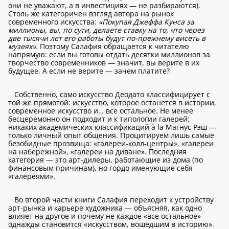
они не уважают, а в инвестициях — не разбираются).
Столь же категоричен взгляд автора на рынок
современного искусства:
«Покупая Джеффа Кунса за
миллионы, вы, по сути, делаете ставку на то, что через
две тысячи лет его работы будут по-прежнему висеть в
музеях».
Поэтому Салафия обращается к читателю
напрямую: если вы готовы отдать десятки миллионов за
творчество современников — значит, вы верите в их
будущее. А если не верите — зачем платите?
Собственно, само искусство Деодато классифицирует с
той же прямотой: искусство, которое останется в истории,
современное искусство и… все остальное. Не менее
бесцеремонно он подходит и к типологии галерей:
никаких академических классификаций à la Магнус Рэш —
только личный опыт общения. Процитируем лишь самые
безобидные прозвища: «галереи-колл-центры», «галереи
на набережной», «галереи на диване». Последняя
категория — это арт-дилеры, работающие из дома (по
финансовым причинам), но гордо именующие себя
«галереями».
Во второй части книги Салафия переходит к устройству
арт-рынка и карьере художника — объясняя, как одно
влияет на другое и почему не каждое «все остальное»
однажды становится «искусством, вошедшим в историю».