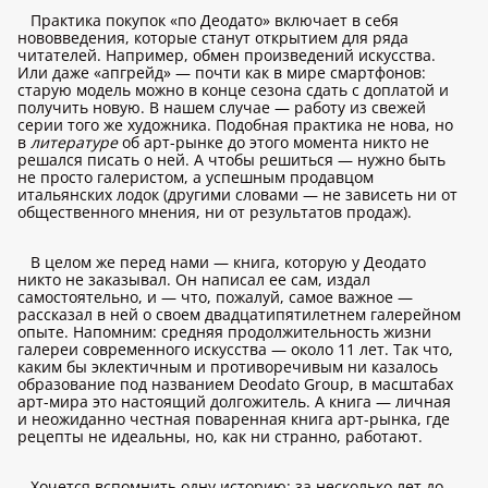
Практика покупок «по Деодато» включает в себя
нововведения, которые станут открытием для ряда
читателей. Например, обмен произведений искусства.
Или даже «апгрейд» — почти как в мире смартфонов:
старую модель можно в конце сезона сдать с доплатой и
получить новую. В нашем случае — работу из свежей
серии того же художника. Подобная практика не нова, но
в
литературе
об арт-рынке до этого момента никто не
решался писать о ней. А чтобы решиться — нужно быть
не просто галеристом, а успешным продавцом
итальянских лодок (другими словами — не зависеть ни от
общественного мнения, ни от результатов продаж).
В целом же перед нами — книга, которую у Деодато
никто не заказывал. Он написал ее сам, издал
самостоятельно, и — что, пожалуй, самое важное —
рассказал в ней о своем двадцатипятилетнем галерейном
опыте. Напомним: средняя продолжительность жизни
галереи современного искусства — около 11 лет. Так что,
каким бы эклектичным и противоречивым ни казалось
образование под названием Deodato Group, в масштабах
арт-мира это настоящий долгожитель. А книга — личная
и неожиданно честная поваренная книга арт-рынка, где
рецепты не идеальны, но, как ни странно, работают.
Хочется вспомнить одну историю: за несколько лет до