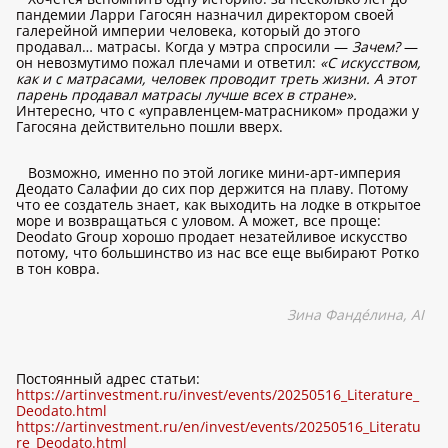
пандемии Ларри Гагосян назначил директором своей
галерейной империи человека, который до этого
продавал… матрасы. Когда у мэтра спросили —
Зачем?
—
он невозмутимо пожал плечами и ответил:
«С искусством,
как и с матрасами, человек проводит треть жизни. А этот
парень продавал матрасы лучше всех в стране».
Интересно, что с «управленцем-матрасником» продажи у
Гагосяна действительно пошли вверх.
Возможно, именно по этой логике мини-арт-империя
Деодато Салафии до сих пор держится на плаву. Потому
что ее создатель знает, как выходить на лодке в открытое
море и возвращаться с уловом. А может, все проще:
Deodato Group хорошо продает незатейливое искусство
потому, что большинство из нас все еще выбирают Ротко
в тон ковра.
Зина Фандéлина,
AI
Постоянный адрес статьи:
https://artinvestment.ru/invest/events/20250516_Literature_
Deodato.html
https://artinvestment.ru/en/invest/events/20250516_Literatu
re_Deodato.html