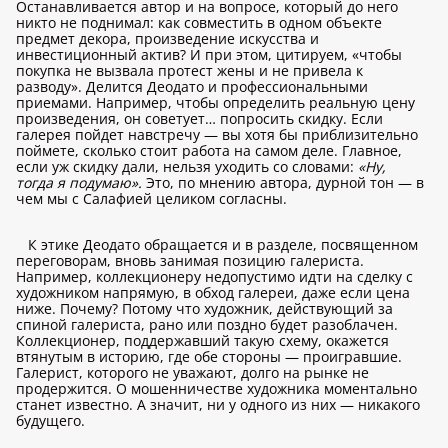
Останавливается автор и на вопросе, который до него
никто не поднимал: как совместить в одном объекте
предмет декора, произведение искусства и
инвестиционный актив? И при этом, цитируем, «чтобы
покупка не вызвала протест жены и не привела к
разводу». Делится Деодато и профессиональными
приемами. Например, чтобы определить реальную цену
произведения, он советует… попросить скидку. Если
галерея пойдет навстречу — вы хотя бы приблизительно
поймете, сколько стоит работа на самом деле. Главное,
если уж скидку дали, нельзя уходить со словами:
«Ну,
тогда я подумаю».
Это, по мнению автора, дурной тон — в
чем мы с Салафией целиком согласны.
К этике Деодато обращается и в разделе, посвященном
переговорам, вновь занимая позицию галериста.
Например, коллекционеру недопустимо идти на сделку с
художником напрямую, в обход галереи, даже если цена
ниже. Почему? Потому что художник, действующий за
спиной галериста, рано или поздно будет разоблачен.
Коллекционер, поддержавший такую схему, окажется
втянутым в историю, где обе стороны — проигравшие.
Галерист, которого не уважают, долго на рынке не
продержится. О мошенничестве художника моментально
станет известно. А значит, ни у одного из них — никакого
будущего.