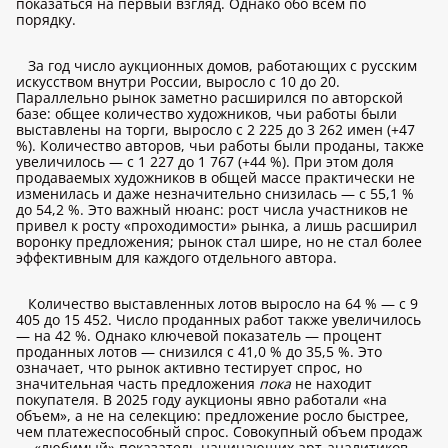
показаться на первый взгляд. Однако обо всем по
порядку.
За год число аукционных домов, работающих с русским
искусством внутри России, выросло с 10 до 20.
Параллельно рынок заметно расширился по авторской
базе: общее количество художников, чьи работы были
выставлены на торги, выросло с 2 225 до 3 262 имен (+47
%). Количество авторов, чьи работы были проданы, также
увеличилось — с 1 227 до 1 767 (+44 %). При этом доля
продаваемых художников в общей массе практически не
изменилась и даже незначительно снизилась — с 55,1 %
до 54,2 %. Это важный нюанс: рост числа участников не
привел к росту «проходимости» рынка, а лишь расширил
воронку предложения; рынок стал шире, но не стал более
эффективным для каждого отдельного автора.
Количество выставленных лотов выросло на 64 % — с 9
405 до 15 452. Число проданных работ также увеличилось
— на 42 %. Однако ключевой показатель — процент
проданных лотов — снизился с 41,0 % до 35,5 %. Это
означает, что рынок активно тестирует спрос, но
значительная часть предложения
пока
не находит
покупателя. В 2025 году аукционы явно работали «на
объем», а не на селекцию: предложение росло быстрее,
чем платежеспособный спрос. Совокупный объем продаж
— «любимый» показатель начинающих арт-аналитиков