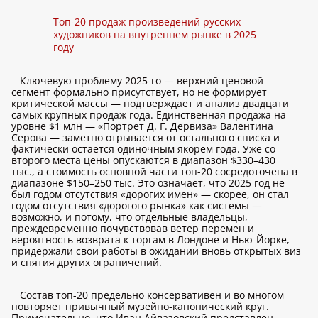
Топ-20 продаж произведений русских
художников на внутреннем рынке в 2025
году
Ключевую проблему 2025-го — верхний ценовой
сегмент формально присутствует, но не формирует
критической массы — подтверждает и анализ двадцати
самых крупных продаж года. Единственная продажа на
уровне $1 млн — «Портрет Д. Г. Дервиза» Валентина
Серова — заметно отрывается от остального списка и
фактически остается одиночным якорем года. Уже со
второго места цены опускаются в диапазон $330–430
тыс., а стоимость основной части топ-20 сосредоточена в
диапазоне $150–250 тыс. Это означает, что 2025 год не
был годом отсутствия «дорогих имен» — скорее, он стал
годом отсутствия «дорогого рынка» как системы —
возможно, и потому, что отдельные владельцы,
преждевременно почувствовав ветер перемен и
вероятность возврата к торгам в Лондоне и Нью-Йорке,
придержали свои работы в ожидании вновь открытых виз
и снятия других ограничений.
Состав топ-20 предельно консервативен и во многом
повторяет привычный музейно-канонический круг.
Примечательно, что Иван Айвазовский представлен