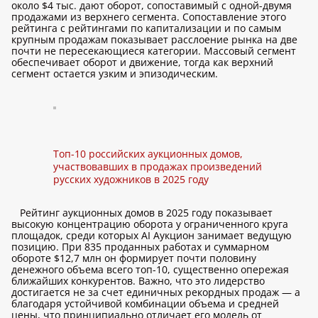
около $4 тыс. дают оборот, сопоставимый с одной-двумя
продажами из верхнего сегмента. Сопоставление этого
рейтинга с рейтингами по капитализации и по самым
крупным продажам показывает расслоение рынка на две
почти не пересекающиеся категории. Массовый сегмент
обеспечивает оборот и движение, тогда как верхний
сегмент остается узким и эпизодическим.
Топ-10 российских аукционных домов,
участвовавших в продажах произведений
русских художников в 2025 году
Рейтинг аукционных домов в 2025 году показывает
высокую концентрацию оборота у ограниченного круга
площадок, среди которых AI Аукцион занимает ведущую
позицию. При 835 проданных работах и суммарном
обороте $12,7 млн он формирует почти половину
денежного объема всего топ-10, существенно опережая
ближайших конкурентов. Важно, что это лидерство
достигается не за счет единичных рекордных продаж — а
благодаря устойчивой комбинации объема и средней
цены, что принципиально отличает его модель от