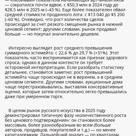
— сократился почти вдвое, с $50,3 млн в 2024 году до
$28,5 млн в 2025-м (–43 %). Еще более показателен обвал
средней стоимости проданного лота: с $13 040 до $5 200
(–60 %). Очевидно, что рост количества сделок
происходил за счет резкого смещения рынка в нижний
ценовой сегмент; другими словами, рынок продавал
больше — но покупал значительно дешевле.
Интересно выглядит рост среднего превышения
суммарного эстимейта: с 22,6 % до 29,7 % (+31%). Этот
показатель часто воспринимается как признак здорового
спроса, однако в данном контексте он требует
осторожной интерпретации. Если разобрать статистику
детальнее, становится заметно: рост превышений
эстимейта чаще происходил не в верхнем, а в среднем
ценовом сегменте. Другими словами, аукционные дома
чаще перестраховывались, выставляя консервативные
оценки, которые затем относительно легко превышались
даже при умеренном торге.
В целом рынок русского искусства в 2025 году
демонстрировал типичную фазу «количественного роста
без ценового подтверждения»: он становился более
массовым, более разнообразным во всем (больше
авторов, продавцов, покупателей и т.д.) — но менее
капиталоемким. Дальнейший анализ — по кварталам,