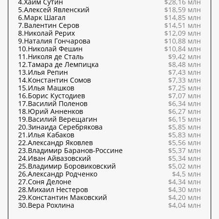
4.
Хаим Сутин
$28,16 млн
5.
Алексей Явленский
$18,59 млн
6.
Марк Шагал
$14,85 млн
7.
Валентин Серов
$14,51 млн
8.
Николай Рерих
$12,09 млн
9.
Наталия Гончарова
$10,88 млн
10.
Николай Фешин
$10,84 млн
11.
Николя де Сталь
$9,42 млн
12.
Тамара де Лемпицка
$8,48 млн
13.
Илья Репин
$7,43 млн
14.
Константин Сомов
$7,33 млн
15.
Илья Машков
$7,25 млн
16.
Борис Кустодиев
$7,07 млн
17.
Василий Поленов
$6,34 млн
18.
Юрий Анненков
$6,27 млн
19.
Василий Верещагин
$6,15 млн
20.
Зинаида Серебрякова
$5,85 млн
21.
Илья Кабаков
$5,83 млн
22.
Александр Яковлев
$5,56 млн
23.
Владимир Баранов-Россине
$5,37 млн
24.
Иван Айвазовский
$5,34 млн
25.
Владимир Боровиковский
$5,02 млн
26.
Александр Родченко
$4,5 млн
27.
Соня Делоне
$4,34 млн
28.
Михаил Нестеров
$4,30 млн
29.
Константин Маковский
$4,20 млн
30.
Вера Рохлина
$4,04 млн