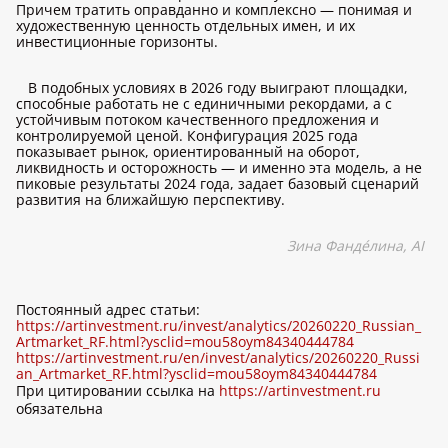
Причем тратить оправданно и комплексно — понимая и
художественную ценность отдельных имен, и их
инвестиционные горизонты.
В подобных условиях в 2026 году выиграют площадки,
способные работать не с единичными рекордами, а с
устойчивым потоком качественного предложения и
контролируемой ценой. Конфигурация 2025 года
показывает рынок, ориентированный на оборот,
ликвидность и осторожность — и именно эта модель, а не
пиковые результаты 2024 года, задает базовый сценарий
развития на ближайшую перспективу.
Зина Фанд
é
лина,
AI
Постоянный адрес статьи:
https://artinvestment.ru/invest/analytics/20260220_Russian_
Artmarket_RF.html?ysclid=mou58oym84340444784
https://artinvestment.ru/en/invest/analytics/20260220_Russi
an_Artmarket_RF.html?ysclid=mou58oym84340444784
При цитировании ссылка на
https://artinvestment.ru
обязательна