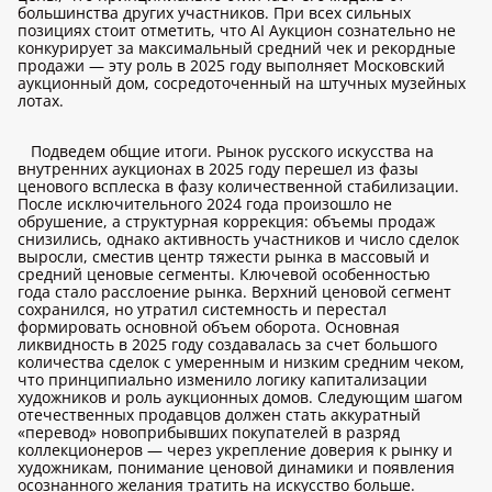
большинства других участников. При всех сильных
позициях стоит отметить, что AI Аукцион сознательно не
конкурирует за максимальный средний чек и рекордные
продажи — эту роль в 2025 году выполняет Московский
аукционный дом, сосредоточенный на штучных музейных
лотах.
Подведем общие итоги. Рынок русского искусства на
внутренних аукционах в 2025 году перешел из фазы
ценового всплеска в фазу количественной стабилизации.
После исключительного 2024 года произошло не
обрушение, а структурная коррекция: объемы продаж
снизились, однако активность участников и число сделок
выросли, сместив центр тяжести рынка в массовый и
средний ценовые сегменты. Ключевой особенностью
года стало расслоение рынка. Верхний ценовой сегмент
сохранился, но утратил системность и перестал
формировать основной объем оборота. Основная
ликвидность в 2025 году создавалась за счет большого
количества сделок с умеренным и низким средним чеком,
что принципиально изменило логику капитализации
художников и роль аукционных домов. Следующим шагом
отечественных продавцов должен стать аккуратный
«перевод» новоприбывших покупателей в разряд
коллекционеров — через укрепление доверия к рынку и
художникам, понимание ценовой динамики и появления
осознанного желания тратить на искусство больше.