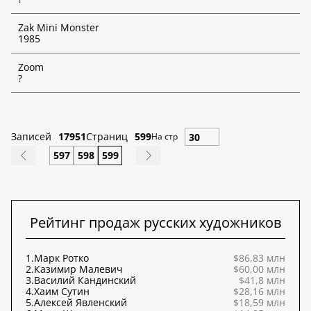
*
Отмеченные функции доступны только для платных
Zak Mini Monster
подписчиков!
1985
Zoom
?
Записей
17951
Страниц
599
На стр
597
598
599
Рейтинг продаж русских художников
1.
Марк Ротко
$86,83 млн
2.
Казимир Малевич
$60,00 млн
3.
Василий Кандинский
$41,8 млн
4.
Хаим Сутин
$28,16 млн
5.
Алексей Явленский
$18,59 млн