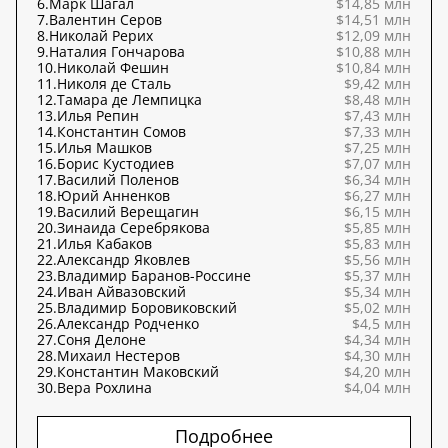
6.
Марк Шагал
$14,85 млн
7.
Валентин Серов
$14,51 млн
8.
Николай Рерих
$12,09 млн
9.
Наталия Гончарова
$10,88 млн
10.
Николай Фешин
$10,84 млн
11.
Николя де Сталь
$9,42 млн
12.
Тамара де Лемпицка
$8,48 млн
13.
Илья Репин
$7,43 млн
14.
Константин Сомов
$7,33 млн
15.
Илья Машков
$7,25 млн
16.
Борис Кустодиев
$7,07 млн
17.
Василий Поленов
$6,34 млн
18.
Юрий Анненков
$6,27 млн
19.
Василий Верещагин
$6,15 млн
20.
Зинаида Серебрякова
$5,85 млн
21.
Илья Кабаков
$5,83 млн
22.
Александр Яковлев
$5,56 млн
23.
Владимир Баранов-Россине
$5,37 млн
24.
Иван Айвазовский
$5,34 млн
25.
Владимир Боровиковский
$5,02 млн
26.
Александр Родченко
$4,5 млн
27.
Соня Делоне
$4,34 млн
28.
Михаил Нестеров
$4,30 млн
29.
Константин Маковский
$4,20 млн
30.
Вера Рохлина
$4,04 млн
Подробнее