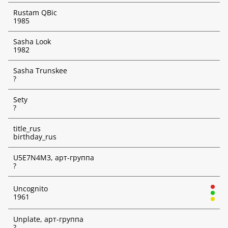
Rustam QBic
1985
Творческие объединения
Sasha Look
Выбрать творческое объединение
1982
Наличие индикаторов инвестиционного риска
*
Sasha Trunskee
Неважно
?
Sety
Выбрать аукционный дом
*
?
title_rus
Дата аукциона
*
birthday_rus
День
U5E7N4M3, арт-группа
?
Месяц
Uncognito
Год
1961
ИСКАТЬ
Unplate, арт-группа
?