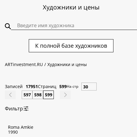
Художники и цены
К полной базе художников
ARTinvestment.RU
Художники и цены
Записей
17951
Страниц
599
На стр
597
598
599
Фильтр
По алфавиту:
Roma Amkie
А
Б
В
Г
Д
Е
Ж
З
И
К
Л
М
Н
О
П
Р
С
Т
У
Ф
1990
Х
Ц
Ч
Ш
Щ
Э
Ю
Я