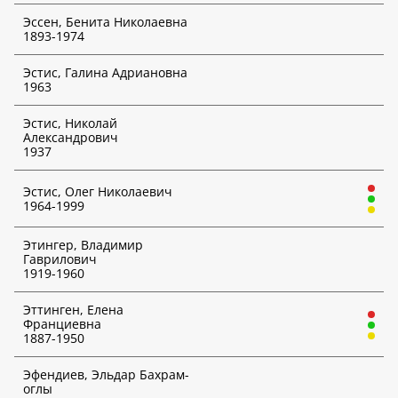
Эссен, Бенита Николаевна
1893-1974
Творческие объединения
Эстис, Галина Адриановна
Выбрать творческое объединение
1963
Наличие индикаторов инвестиционного риска
*
Эстис, Николай
Неважно
Александрович
1937
Выбрать аукционный дом
*
Эстис, Олег Николаевич
1964-1999
Дата аукциона
*
Этингер, Владимир
Гаврилович
День
1919-1960
Месяц
Эттинген, Елена
Франциевна
1887-1950
Год
Эфендиев, Эльдар Бахрам-
ИСКАТЬ
оглы