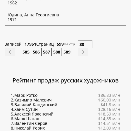
1962
Юдина, Анна Георгиевна
1971
Записей
17951
Страниц
599
На стр
585
586
587
588
589
Рейтинг продаж русских художников
1.
Марк Ротко
$86,83 млн
2.
Казимир Малевич
$60,00 млн
3.
Василий Кандинский
$41,8 млн
4.
Хаим Сутин
$28,16 млн
5.
Алексей Явленский
$18,59 млн
6.
Марк Шагал
$14,85 млн
7.
Валентин Серов
$14,51 млн
8.
Николай Рерих
$12,09 млн