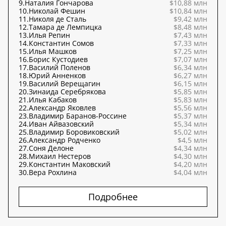
9.
Наталия Гончарова
$10,88 млн
10.
Николай Фешин
$10,84 млн
11.
Николя де Сталь
$9,42 млн
12.
Тамара де Лемпицка
$8,48 млн
13.
Илья Репин
$7,43 млн
14.
Константин Сомов
$7,33 млн
15.
Илья Машков
$7,25 млн
16.
Борис Кустодиев
$7,07 млн
17.
Василий Поленов
$6,34 млн
18.
Юрий Анненков
$6,27 млн
19.
Василий Верещагин
$6,15 млн
20.
Зинаида Серебрякова
$5,85 млн
21.
Илья Кабаков
$5,83 млн
22.
Александр Яковлев
$5,56 млн
23.
Владимир Баранов-Россине
$5,37 млн
24.
Иван Айвазовский
$5,34 млн
25.
Владимир Боровиковский
$5,02 млн
26.
Александр Родченко
$4,5 млн
27.
Соня Делоне
$4,34 млн
28.
Михаил Нестеров
$4,30 млн
29.
Константин Маковский
$4,20 млн
30.
Вера Рохлина
$4,04 млн
Подробнее