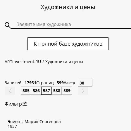
Художники и цены
К полной базе художников
ARTinvestment.RU
Художники и цены
Записей
17951
Страниц
599
На стр
585
586
587
588
589
Фильтр
По алфавиту:
Эсмонт, Мария Сергеевна
А
Б
В
Г
Д
Е
Ж
З
И
К
Л
М
Н
О
П
Р
С
Т
У
Ф
1937
Х
Ц
Ч
Ш
Щ
Э
Ю
Я