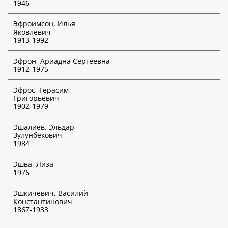
1946
*
Отмеченные функции доступны только для платных
подписчиков!
Эфроимсон, Илья
Яковлевич
1913-1992
Эфрон, Ариадна Сергеевна
1912-1975
Эфрос, Герасим
Григорьевич
1902-1979
Эшалиев, Эльдар
Зулунбекович
1984
Эшва, Лиза
1976
Эшкичевич, Василий
Константинович
1867-1933