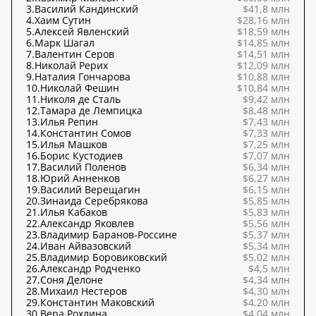
3.
Василий Кандинский
$41,8 млн
4.
Хаим Сутин
$28,16 млн
5.
Алексей Явленский
$18,59 млн
6.
Марк Шагал
$14,85 млн
7.
Валентин Серов
$14,51 млн
8.
Николай Рерих
$12,09 млн
9.
Наталия Гончарова
$10,88 млн
10.
Николай Фешин
$10,84 млн
11.
Николя де Сталь
$9,42 млн
12.
Тамара де Лемпицка
$8,48 млн
13.
Илья Репин
$7,43 млн
14.
Константин Сомов
$7,33 млн
15.
Илья Машков
$7,25 млн
16.
Борис Кустодиев
$7,07 млн
17.
Василий Поленов
$6,34 млн
18.
Юрий Анненков
$6,27 млн
19.
Василий Верещагин
$6,15 млн
20.
Зинаида Серебрякова
$5,85 млн
21.
Илья Кабаков
$5,83 млн
22.
Александр Яковлев
$5,56 млн
23.
Владимир Баранов-Россине
$5,37 млн
24.
Иван Айвазовский
$5,34 млн
25.
Владимир Боровиковский
$5,02 млн
26.
Александр Родченко
$4,5 млн
27.
Соня Делоне
$4,34 млн
28.
Михаил Нестеров
$4,30 млн
29.
Константин Маковский
$4,20 млн
30.
Вера Рохлина
$4,04 млн