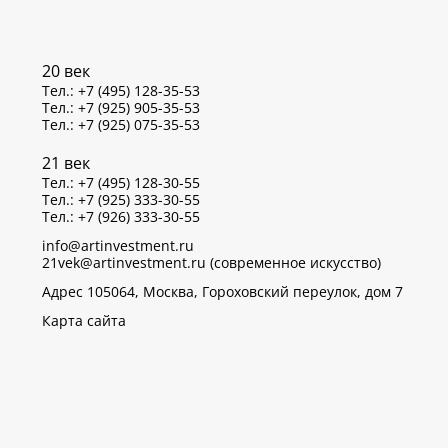
20 век
Тел.: +7 (495) 128-35-53
Тел.: +7 (925) 905-35-53
Тел.: +7 (925) 075-35-53
21 век
Тел.: +7 (495) 128-30-55
Тел.: +7 (925) 333-30-55
Тел.: +7 (926) 333-30-55
info@artinvestment.ru
21vek@artinvestment.ru (современное искусство)
Адрес 105064, Москва, Гороховский переулок, дом 7
Карта сайта
р данных об IP-адресах и местоположении пользователей
тветствии с законом N 152-ФЗ «О персональных данных»