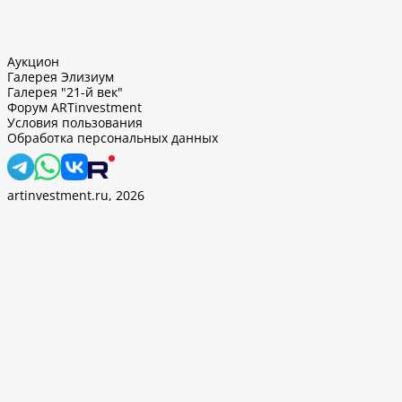
Аукцион
Галерея Элизиум
Галерея "21-й век"
Форум ARTinvestment
Условия пользования
Обработка персональных данных
artinvestment.ru, 2026
. Продолжив работу с этим сайтом, вы подтверждаете
 и
«Политикой ООО «АртИн» в отношении обработки