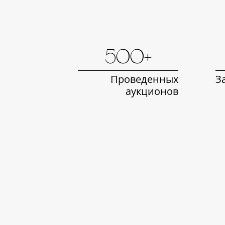
500+
Проведенных
З
аукционов