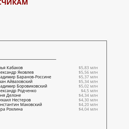
СЧИКАМ
ья Кабаков
$5,83 млн
ександр Яковлев
$5,56 млн
ладимир Баранов-Россине
$5,37 млн
ван Айвазовский
$5,34 млн
ладимир Боровиковский
$5,02 млн
ександр Родченко
$4,5 млн
оня Делоне
$4,34 млн
ихаил Нестеров
$4,30 млн
онстантин Маковский
$4,20 млн
ра Рохлина
$4,04 млн