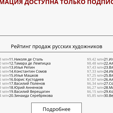
МАЦИЯ ДОСТУПНА ТОЛЬКО ПОДПИ
Рейтинг продаж русских художников
3 млн
11.
Николя де Сталь
$9,42 млн
21.
Ил
0 млн
12.
Тамара де Лемпицка
$8,48 млн
22.
Ал
8 млн
13.
Илья Репин
$7,43 млн
23.
В
6 млн
14.
Константин Сомов
$7,33 млн
24.
И
9 млн
15.
Илья Машков
$7,25 млн
25.
В
5 млн
16.
Борис Кустодиев
$7,07 млн
26.
Ал
1 млн
17.
Василий Поленов
$6,34 млн
27.
С
9 млн
18.
Юрий Анненков
$6,27 млн
28.
М
8 млн
19.
Василий Верещагин
$6,15 млн
29.
К
4 млн
20.
Зинаида Серебрякова
$5,85 млн
30.
Ве
Подробнее