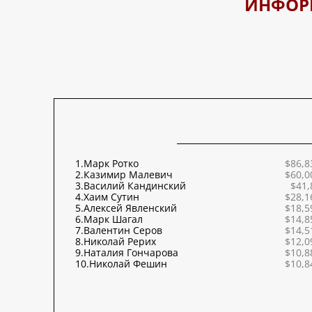
ИНФОР
1.
Марк Ротко
$86,8
2.
Казимир Малевич
$60,0
3.
Василий Кандинский
$41,
4.
Хаим Сутин
$28,1
5.
Алексей Явленский
$18,5
6.
Марк Шагал
$14,8
7.
Валентин Серов
$14,5
8.
Николай Рерих
$12,0
9.
Наталия Гончарова
$10,8
10.
Николай Фешин
$10,8