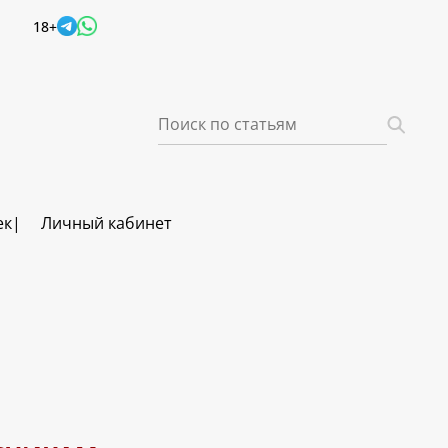
18+
ек
Личный кабинет