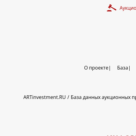
Аукци
О проекте
База
ART INVESTMENT
ARTinvestment.RU
База данных аукционных 