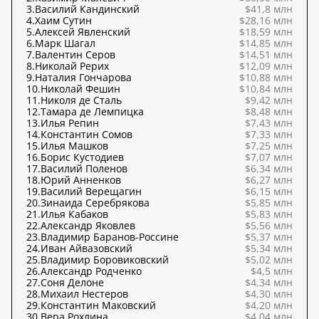
3.
Василий Кандинский
$41,8 млн
4.
Хаим Сутин
$28,16 млн
5.
Алексей Явленский
$18,59 млн
6.
Марк Шагал
$14,85 млн
7.
Валентин Серов
$14,51 млн
8.
Николай Рерих
$12,09 млн
9.
Наталия Гончарова
$10,88 млн
10.
Николай Фешин
$10,84 млн
11.
Николя де Сталь
$9,42 млн
12.
Тамара де Лемпицка
$8,48 млн
13.
Илья Репин
$7,43 млн
14.
Константин Сомов
$7,33 млн
15.
Илья Машков
$7,25 млн
16.
Борис Кустодиев
$7,07 млн
17.
Василий Поленов
$6,34 млн
18.
Юрий Анненков
$6,27 млн
19.
Василий Верещагин
$6,15 млн
20.
Зинаида Серебрякова
$5,85 млн
21.
Илья Кабаков
$5,83 млн
22.
Александр Яковлев
$5,56 млн
23.
Владимир Баранов-Россине
$5,37 млн
24.
Иван Айвазовский
$5,34 млн
25.
Владимир Боровиковский
$5,02 млн
26.
Александр Родченко
$4,5 млн
27.
Соня Делоне
$4,34 млн
28.
Михаил Нестеров
$4,30 млн
29.
Константин Маковский
$4,20 млн
30.
Вера Рохлина
$4,04 млн