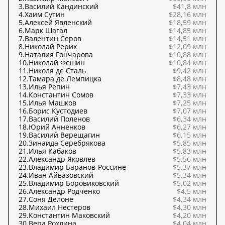
3.
Василий Кандинский
$41,8 млн
4.
Хаим Сутин
$28,16 млн
5.
Алексей Явленский
$18,59 млн
6.
Марк Шагал
$14,85 млн
7.
Валентин Серов
$14,51 млн
8.
Николай Рерих
$12,09 млн
9.
Наталия Гончарова
$10,88 млн
10.
Николай Фешин
$10,84 млн
11.
Николя де Сталь
$9,42 млн
12.
Тамара де Лемпицка
$8,48 млн
13.
Илья Репин
$7,43 млн
14.
Константин Сомов
$7,33 млн
15.
Илья Машков
$7,25 млн
16.
Борис Кустодиев
$7,07 млн
17.
Василий Поленов
$6,34 млн
18.
Юрий Анненков
$6,27 млн
19.
Василий Верещагин
$6,15 млн
20.
Зинаида Серебрякова
$5,85 млн
21.
Илья Кабаков
$5,83 млн
22.
Александр Яковлев
$5,56 млн
23.
Владимир Баранов-Россине
$5,37 млн
24.
Иван Айвазовский
$5,34 млн
25.
Владимир Боровиковский
$5,02 млн
26.
Александр Родченко
$4,5 млн
27.
Соня Делоне
$4,34 млн
28.
Михаил Нестеров
$4,30 млн
29.
Константин Маковский
$4,20 млн
30.
Вера Рохлина
$4,04 млн