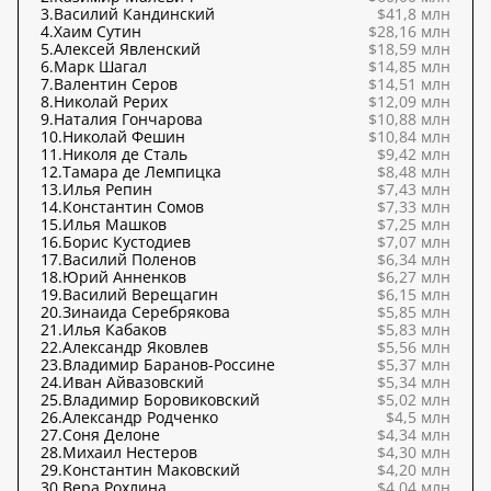
3.
Василий Кандинский
$41,8 млн
4.
Хаим Сутин
$28,16 млн
5.
Алексей Явленский
$18,59 млн
6.
Марк Шагал
$14,85 млн
7.
Валентин Серов
$14,51 млн
8.
Николай Рерих
$12,09 млн
9.
Наталия Гончарова
$10,88 млн
10.
Николай Фешин
$10,84 млн
11.
Николя де Сталь
$9,42 млн
12.
Тамара де Лемпицка
$8,48 млн
13.
Илья Репин
$7,43 млн
14.
Константин Сомов
$7,33 млн
15.
Илья Машков
$7,25 млн
16.
Борис Кустодиев
$7,07 млн
17.
Василий Поленов
$6,34 млн
18.
Юрий Анненков
$6,27 млн
19.
Василий Верещагин
$6,15 млн
20.
Зинаида Серебрякова
$5,85 млн
21.
Илья Кабаков
$5,83 млн
22.
Александр Яковлев
$5,56 млн
23.
Владимир Баранов-Россине
$5,37 млн
24.
Иван Айвазовский
$5,34 млн
25.
Владимир Боровиковский
$5,02 млн
26.
Александр Родченко
$4,5 млн
27.
Соня Делоне
$4,34 млн
28.
Михаил Нестеров
$4,30 млн
29.
Константин Маковский
$4,20 млн
30.
Вера Рохлина
$4,04 млн