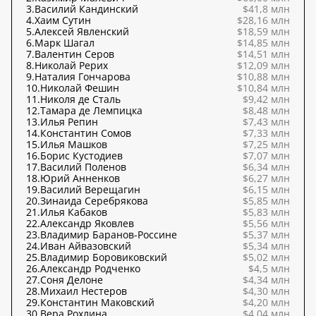
3.
Василий Кандинский
$41,8 млн
4.
Хаим Сутин
$28,16 млн
5.
Алексей Явленский
$18,59 млн
6.
Марк Шагал
$14,85 млн
7.
Валентин Серов
$14,51 млн
8.
Николай Рерих
$12,09 млн
9.
Наталия Гончарова
$10,88 млн
10.
Николай Фешин
$10,84 млн
11.
Николя де Сталь
$9,42 млн
12.
Тамара де Лемпицка
$8,48 млн
13.
Илья Репин
$7,43 млн
14.
Константин Сомов
$7,33 млн
15.
Илья Машков
$7,25 млн
16.
Борис Кустодиев
$7,07 млн
17.
Василий Поленов
$6,34 млн
18.
Юрий Анненков
$6,27 млн
19.
Василий Верещагин
$6,15 млн
20.
Зинаида Серебрякова
$5,85 млн
21.
Илья Кабаков
$5,83 млн
22.
Александр Яковлев
$5,56 млн
23.
Владимир Баранов-Россине
$5,37 млн
24.
Иван Айвазовский
$5,34 млн
25.
Владимир Боровиковский
$5,02 млн
26.
Александр Родченко
$4,5 млн
27.
Соня Делоне
$4,34 млн
28.
Михаил Нестеров
$4,30 млн
29.
Константин Маковский
$4,20 млн
30.
Вера Рохлина
$4,04 млн