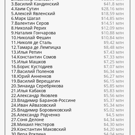
3.
Василий Кандинский
$41,8 млн
4.
Хаим Сутин
$28,16 млн
5.
Алексей Явленский
$18,59 млн
6.
Марк Шагал
$14,85 млн
7.
Валентин Серов
$14,51 млн
8.
Николай Рерих
$12,09 млн
9.
Наталия Гончарова
$10,88 млн
10.
Николай Фешин
$10,84 млн
11.
Николя де Сталь
$9,42 млн
12.
Тамара де Лемпицка
$8,48 млн
13.
Илья Репин
$7,43 млн
14.
Константин Сомов
$7,33 млн
15.
Илья Машков
$7,25 млн
16.
Борис Кустодиев
$7,07 млн
17.
Василий Поленов
$6,34 млн
18.
Юрий Анненков
$6,27 млн
19.
Василий Верещагин
$6,15 млн
20.
Зинаида Серебрякова
$5,85 млн
21.
Илья Кабаков
$5,83 млн
22.
Александр Яковлев
$5,56 млн
23.
Владимир Баранов-Россине
$5,37 млн
24.
Иван Айвазовский
$5,34 млн
25.
Владимир Боровиковский
$5,02 млн
26.
Александр Родченко
$4,5 млн
27.
Соня Делоне
$4,34 млн
28.
Михаил Нестеров
$4,30 млн
29.
Константин Маковский
$4,20 млн
30.
Вера Рохлина
$4,04 млн