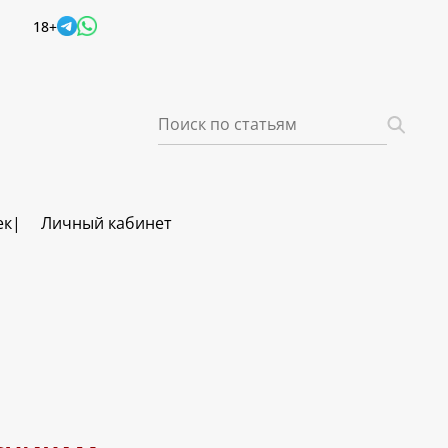
18+
ек
Личный кабинет