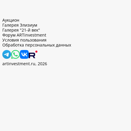
Аукцион
Галерея Элизиум
Галерея "21-й век"
Форум ARTinvestment
Условия пользования
Обработка персональных данных
artinvestment.ru, 2026
. Продолжив работу с этим сайтом, вы подтверждаете
 и
«Политикой ООО «АртИн» в отношении обработки