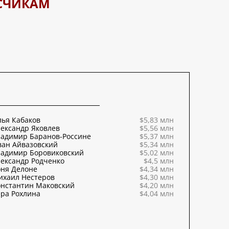
СЧИКАМ
ья Кабаков
$5,83 млн
ександр Яковлев
$5,56 млн
ладимир Баранов-Россине
$5,37 млн
ван Айвазовский
$5,34 млн
ладимир Боровиковский
$5,02 млн
ександр Родченко
$4,5 млн
оня Делоне
$4,34 млн
ихаил Нестеров
$4,30 млн
онстантин Маковский
$4,20 млн
ра Рохлина
$4,04 млн