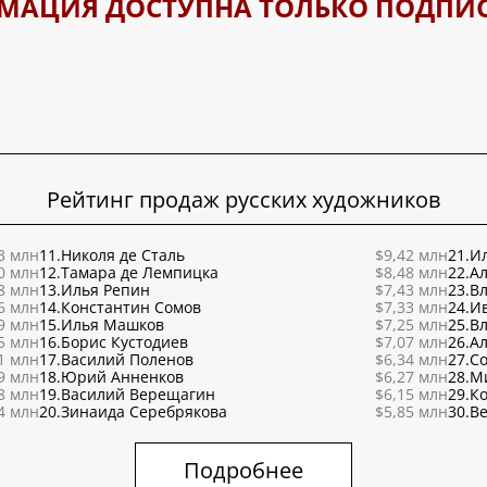
МАЦИЯ ДОСТУПНА ТОЛЬКО ПОДПИ
Рейтинг продаж русских художников
3 млн
11.
Николя де Сталь
$9,42 млн
21.
Ил
0 млн
12.
Тамара де Лемпицка
$8,48 млн
22.
Ал
8 млн
13.
Илья Репин
$7,43 млн
23.
В
6 млн
14.
Константин Сомов
$7,33 млн
24.
И
9 млн
15.
Илья Машков
$7,25 млн
25.
В
5 млн
16.
Борис Кустодиев
$7,07 млн
26.
Ал
1 млн
17.
Василий Поленов
$6,34 млн
27.
С
9 млн
18.
Юрий Анненков
$6,27 млн
28.
М
8 млн
19.
Василий Верещагин
$6,15 млн
29.
К
4 млн
20.
Зинаида Серебрякова
$5,85 млн
30.
Ве
Подробнее