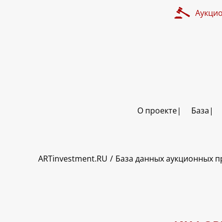
Аукци
О проекте
База
ART INVESTMENT
ARTinvestment.RU
База данных аукционных 