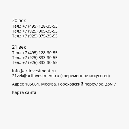
20 век
Тел.: +7 (495) 128-35-53
Тел.: +7 (925) 905-35-53
Тел.: +7 (925) 075-35-53
21 век
Тел.: +7 (495) 128-30-55
Тел.: +7 (925) 333-30-55
Тел.: +7 (926) 333-30-55
info@artinvestment.ru
21vek@artinvestment.ru (современное искусство)
Адрес 105064, Москва, Гороховский переулок, дом 7
Карта сайта
р данных об IP-адресах и местоположении пользователей
тветствии с законом N 152-ФЗ «О персональных данных»