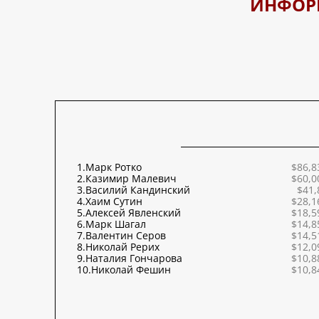
ИНФОР
1.
Марк Ротко
$86,8
2.
Казимир Малевич
$60,0
3.
Василий Кандинский
$41,
4.
Хаим Сутин
$28,1
5.
Алексей Явленский
$18,5
6.
Марк Шагал
$14,8
7.
Валентин Серов
$14,5
8.
Николай Рерих
$12,0
9.
Наталия Гончарова
$10,8
10.
Николай Фешин
$10,8