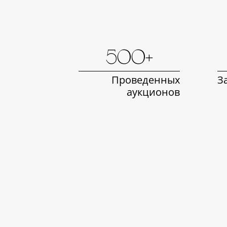
500+
Проведенных
З
аукционов