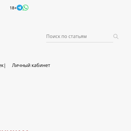
18+
ек
Личный кабинет