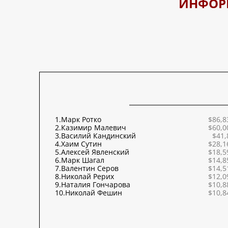
ИНФОР
1.
Марк Ротко
$86,8
2.
Казимир Малевич
$60,0
3.
Василий Кандинский
$41,
4.
Хаим Сутин
$28,1
5.
Алексей Явленский
$18,5
6.
Марк Шагал
$14,8
7.
Валентин Серов
$14,5
8.
Николай Рерих
$12,0
9.
Наталия Гончарова
$10,8
10.
Николай Фешин
$10,8