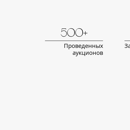
500+
Проведенных
З
аукционов