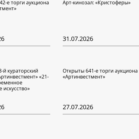
42-е торги аукциона
Арт-кинозал: «Кристоферы»
тмент»
26
31.07.2026
8-й кураторский
Открыты 641-е торги аукциона
Артинвестмент» «21-
«Артинвестмент»
временное
е искусство»
26
27.07.2026