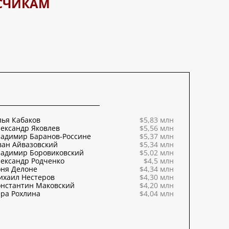
СЧИКАМ
ья Кабаков
$5,83 млн
ександр Яковлев
$5,56 млн
ладимир Баранов-Россине
$5,37 млн
ван Айвазовский
$5,34 млн
ладимир Боровиковский
$5,02 млн
ександр Родченко
$4,5 млн
оня Делоне
$4,34 млн
ихаил Нестеров
$4,30 млн
онстантин Маковский
$4,20 млн
ра Рохлина
$4,04 млн