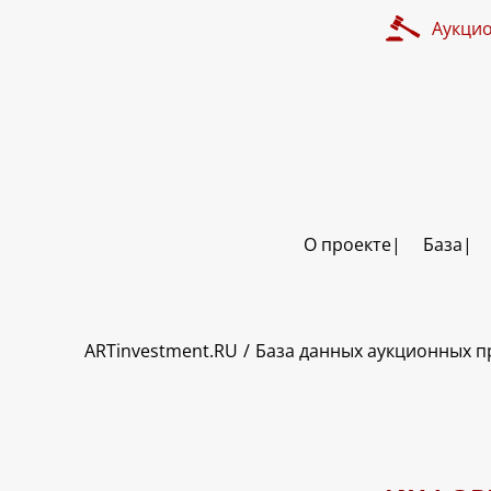
Аукци
О проекте
База
ART INVESTMENT
ARTinvestment.RU
База данных аукционных 