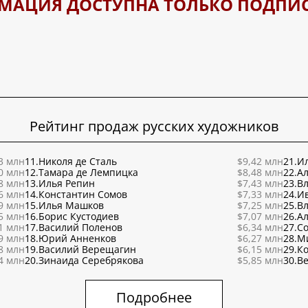
МАЦИЯ ДОСТУПНА ТОЛЬКО ПОДПИ
Рейтинг продаж русских художников
3 млн
11.
Николя де Сталь
$9,42 млн
21.
Ил
0 млн
12.
Тамара де Лемпицка
$8,48 млн
22.
Ал
8 млн
13.
Илья Репин
$7,43 млн
23.
В
6 млн
14.
Константин Сомов
$7,33 млн
24.
И
9 млн
15.
Илья Машков
$7,25 млн
25.
В
5 млн
16.
Борис Кустодиев
$7,07 млн
26.
Ал
1 млн
17.
Василий Поленов
$6,34 млн
27.
С
9 млн
18.
Юрий Анненков
$6,27 млн
28.
М
8 млн
19.
Василий Верещагин
$6,15 млн
29.
К
4 млн
20.
Зинаида Серебрякова
$5,85 млн
30.
Ве
Подробнее