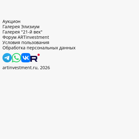
Аукцион
Галерея Элизиум
Галерея "21-й век"
Форум ARTinvestment
Условия пользования
Обработка персональных данных
artinvestment.ru, 2026
. Продолжив работу с этим сайтом, вы подтверждаете
 и
«Политикой ООО «АртИн» в отношении обработки