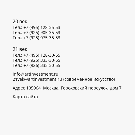
20 век
Тел.: +7 (495) 128-35-53
Тел.: +7 (925) 905-35-53
Тел.: +7 (925) 075-35-53
21 век
Тел.: +7 (495) 128-30-55
Тел.: +7 (925) 333-30-55
Тел.: +7 (926) 333-30-55
info@artinvestment.ru
21vek@artinvestment.ru (современное искусство)
Адрес 105064, Москва, Гороховский переулок, дом 7
Карта сайта
р данных об IP-адресах и местоположении пользователей
тветствии с законом N 152-ФЗ «О персональных данных»