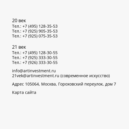
20 век
Тел.: +7 (495) 128-35-53
Тел.: +7 (925) 905-35-53
Тел.: +7 (925) 075-35-53
21 век
Тел.: +7 (495) 128-30-55
Тел.: +7 (925) 333-30-55
Тел.: +7 (926) 333-30-55
info@artinvestment.ru
21vek@artinvestment.ru (современное искусство)
Адрес 105064, Москва, Гороховский переулок, дом 7
Карта сайта
р данных об IP-адресах и местоположении пользователей
тветствии с законом N 152-ФЗ «О персональных данных»