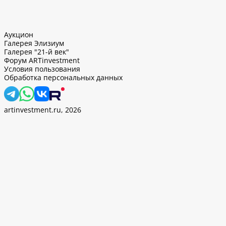
Аукцион
Галерея Элизиум
Галерея "21-й век"
Форум ARTinvestment
Условия пользования
Обработка персональных данных
artinvestment.ru, 2026
. Продолжив работу с этим сайтом, вы подтверждаете
 и
«Политикой ООО «АртИн» в отношении обработки