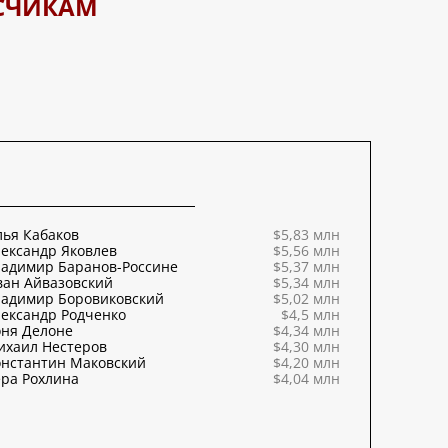
СЧИКАМ
ья Кабаков
$5,83 млн
ександр Яковлев
$5,56 млн
ладимир Баранов-Россине
$5,37 млн
ван Айвазовский
$5,34 млн
ладимир Боровиковский
$5,02 млн
ександр Родченко
$4,5 млн
оня Делоне
$4,34 млн
ихаил Нестеров
$4,30 млн
онстантин Маковский
$4,20 млн
ра Рохлина
$4,04 млн