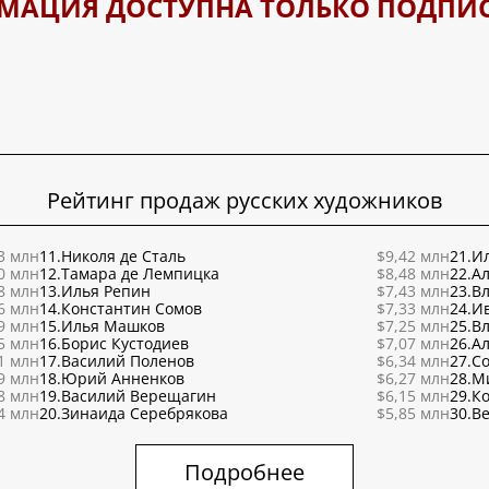
МАЦИЯ ДОСТУПНА ТОЛЬКО ПОДПИ
Рейтинг продаж русских художников
3 млн
11.
Николя де Сталь
$9,42 млн
21.
Ил
0 млн
12.
Тамара де Лемпицка
$8,48 млн
22.
Ал
8 млн
13.
Илья Репин
$7,43 млн
23.
В
6 млн
14.
Константин Сомов
$7,33 млн
24.
И
9 млн
15.
Илья Машков
$7,25 млн
25.
В
5 млн
16.
Борис Кустодиев
$7,07 млн
26.
Ал
1 млн
17.
Василий Поленов
$6,34 млн
27.
С
9 млн
18.
Юрий Анненков
$6,27 млн
28.
М
8 млн
19.
Василий Верещагин
$6,15 млн
29.
К
4 млн
20.
Зинаида Серебрякова
$5,85 млн
30.
Ве
Подробнее