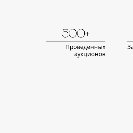
500+
Проведенных
З
аукционов