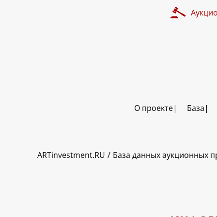
Аукци
О проекте
База
ART INVESTMENT
ARTinvestment.RU
База данных аукционных 