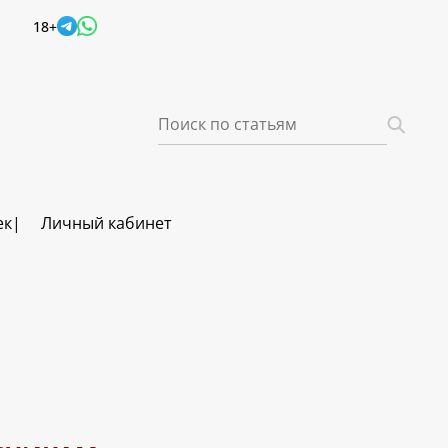
18+
ек
Личный кабинет