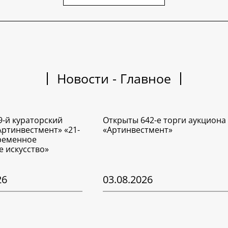
Новости - Главное
9-й кураторский
Открыты 642-е торги аукциона
Артинвестмент» «21-
«Артинвестмент»
временное
е искусство»
26
03.08.2026