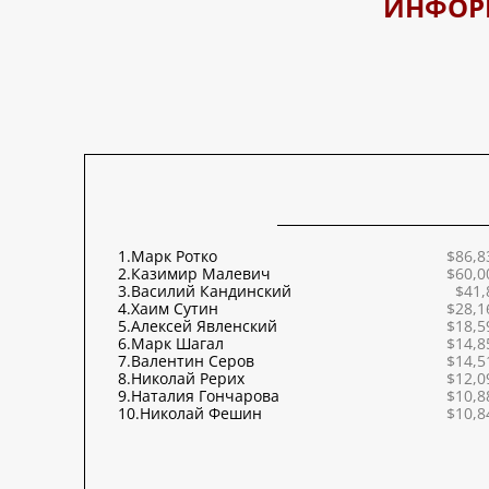
ИНФОР
1.
Марк Ротко
$86,8
2.
Казимир Малевич
$60,0
3.
Василий Кандинский
$41,
4.
Хаим Сутин
$28,1
5.
Алексей Явленский
$18,5
6.
Марк Шагал
$14,8
7.
Валентин Серов
$14,5
8.
Николай Рерих
$12,0
9.
Наталия Гончарова
$10,8
10.
Николай Фешин
$10,8