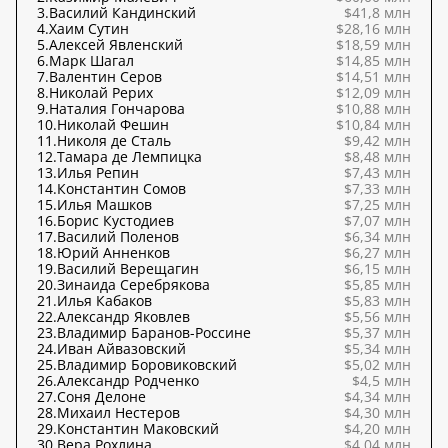
3.
Василий Кандинский
$41,8 млн
4.
Хаим Сутин
$28,16 млн
5.
Алексей Явленский
$18,59 млн
6.
Марк Шагал
$14,85 млн
7.
Валентин Серов
$14,51 млн
8.
Николай Рерих
$12,09 млн
9.
Наталия Гончарова
$10,88 млн
10.
Николай Фешин
$10,84 млн
11.
Николя де Сталь
$9,42 млн
12.
Тамара де Лемпицка
$8,48 млн
13.
Илья Репин
$7,43 млн
14.
Константин Сомов
$7,33 млн
15.
Илья Машков
$7,25 млн
16.
Борис Кустодиев
$7,07 млн
17.
Василий Поленов
$6,34 млн
18.
Юрий Анненков
$6,27 млн
19.
Василий Верещагин
$6,15 млн
20.
Зинаида Серебрякова
$5,85 млн
21.
Илья Кабаков
$5,83 млн
22.
Александр Яковлев
$5,56 млн
23.
Владимир Баранов-Россине
$5,37 млн
24.
Иван Айвазовский
$5,34 млн
25.
Владимир Боровиковский
$5,02 млн
26.
Александр Родченко
$4,5 млн
27.
Соня Делоне
$4,34 млн
28.
Михаил Нестеров
$4,30 млн
29.
Константин Маковский
$4,20 млн
30.
Вера Рохлина
$4,04 млн