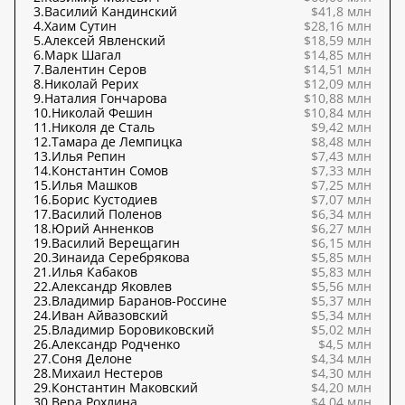
3.
Василий Кандинский
$41,8 млн
4.
Хаим Сутин
$28,16 млн
5.
Алексей Явленский
$18,59 млн
6.
Марк Шагал
$14,85 млн
7.
Валентин Серов
$14,51 млн
8.
Николай Рерих
$12,09 млн
9.
Наталия Гончарова
$10,88 млн
10.
Николай Фешин
$10,84 млн
11.
Николя де Сталь
$9,42 млн
12.
Тамара де Лемпицка
$8,48 млн
13.
Илья Репин
$7,43 млн
14.
Константин Сомов
$7,33 млн
15.
Илья Машков
$7,25 млн
16.
Борис Кустодиев
$7,07 млн
17.
Василий Поленов
$6,34 млн
18.
Юрий Анненков
$6,27 млн
19.
Василий Верещагин
$6,15 млн
20.
Зинаида Серебрякова
$5,85 млн
21.
Илья Кабаков
$5,83 млн
22.
Александр Яковлев
$5,56 млн
23.
Владимир Баранов-Россине
$5,37 млн
24.
Иван Айвазовский
$5,34 млн
25.
Владимир Боровиковский
$5,02 млн
26.
Александр Родченко
$4,5 млн
27.
Соня Делоне
$4,34 млн
28.
Михаил Нестеров
$4,30 млн
29.
Константин Маковский
$4,20 млн
30.
Вера Рохлина
$4,04 млн