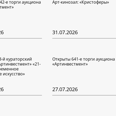
42-е торги аукциона
Арт-кинозал: «Кристоферы»
тмент»
26
31.07.2026
8-й кураторский
Открыты 641-е торги аукциона
Артинвестмент» «21-
«Артинвестмент»
временное
е искусство»
26
27.07.2026