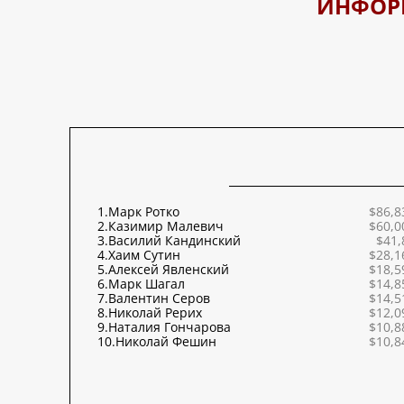
ИНФОР
1.
Марк Ротко
$86,8
2.
Казимир Малевич
$60,0
3.
Василий Кандинский
$41,
4.
Хаим Сутин
$28,1
5.
Алексей Явленский
$18,5
6.
Марк Шагал
$14,8
7.
Валентин Серов
$14,5
8.
Николай Рерих
$12,0
9.
Наталия Гончарова
$10,8
10.
Николай Фешин
$10,8