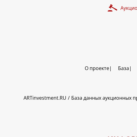
Аукци
О проекте
База
ART INVESTMENT
ARTinvestment.RU
База данных аукционных 