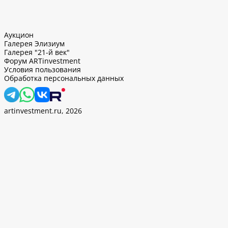
Аукцион
Галерея Элизиум
Галерея "21-й век"
Форум ARTinvestment
Условия пользования
Обработка персональных данных
artinvestment.ru, 2026
. Продолжив работу с этим сайтом, вы подтверждаете
 и
«Политикой ООО «АртИн» в отношении обработки