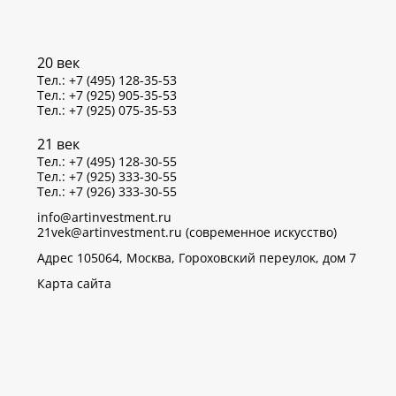
20 век
Тел.: +7 (495) 128-35-53
Тел.: +7 (925) 905-35-53
Тел.: +7 (925) 075-35-53
21 век
Тел.: +7 (495) 128-30-55
Тел.: +7 (925) 333-30-55
Тел.: +7 (926) 333-30-55
info@artinvestment.ru
21vek@artinvestment.ru (современное искусство)
Адрес 105064, Москва, Гороховский переулок, дом 7
Карта сайта
р данных об IP-адресах и местоположении пользователей
тветствии с законом N 152-ФЗ «О персональных данных»