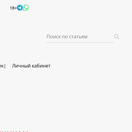
18+
ек
Личный кабинет