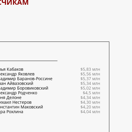
СЧИКАМ
ья Кабаков
$5,83 млн
ександр Яковлев
$5,56 млн
ладимир Баранов-Россине
$5,37 млн
ван Айвазовский
$5,34 млн
ладимир Боровиковский
$5,02 млн
ександр Родченко
$4,5 млн
оня Делоне
$4,34 млн
ихаил Нестеров
$4,30 млн
онстантин Маковский
$4,20 млн
ра Рохлина
$4,04 млн