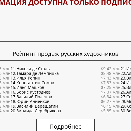
МАЦИЯ ДОСТУПНА ТОЛЬКО ПОДПИ
Рейтинг продаж русских художников
3 млн
11.
Николя де Сталь
$9,42 млн
21.
Ил
0 млн
12.
Тамара де Лемпицка
$8,48 млн
22.
Ал
8 млн
13.
Илья Репин
$7,43 млн
23.
В
6 млн
14.
Константин Сомов
$7,33 млн
24.
И
9 млн
15.
Илья Машков
$7,25 млн
25.
В
5 млн
16.
Борис Кустодиев
$7,07 млн
26.
Ал
1 млн
17.
Василий Поленов
$6,34 млн
27.
С
9 млн
18.
Юрий Анненков
$6,27 млн
28.
М
8 млн
19.
Василий Верещагин
$6,15 млн
29.
К
4 млн
20.
Зинаида Серебрякова
$5,85 млн
30.
Ве
Подробнее