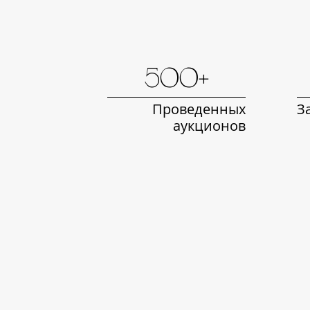
500+
Проведенных
З
аукционов