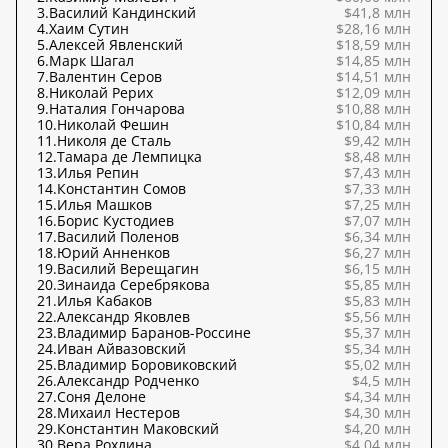
3.
Василий Кандинский
$41,8 млн
4.
Хаим Сутин
$28,16 млн
5.
Алексей Явленский
$18,59 млн
6.
Марк Шагал
$14,85 млн
7.
Валентин Серов
$14,51 млн
8.
Николай Рерих
$12,09 млн
9.
Наталия Гончарова
$10,88 млн
10.
Николай Фешин
$10,84 млн
11.
Николя де Сталь
$9,42 млн
12.
Тамара де Лемпицка
$8,48 млн
13.
Илья Репин
$7,43 млн
14.
Константин Сомов
$7,33 млн
15.
Илья Машков
$7,25 млн
16.
Борис Кустодиев
$7,07 млн
17.
Василий Поленов
$6,34 млн
18.
Юрий Анненков
$6,27 млн
19.
Василий Верещагин
$6,15 млн
20.
Зинаида Серебрякова
$5,85 млн
21.
Илья Кабаков
$5,83 млн
22.
Александр Яковлев
$5,56 млн
23.
Владимир Баранов-Россине
$5,37 млн
24.
Иван Айвазовский
$5,34 млн
25.
Владимир Боровиковский
$5,02 млн
26.
Александр Родченко
$4,5 млн
27.
Соня Делоне
$4,34 млн
28.
Михаил Нестеров
$4,30 млн
29.
Константин Маковский
$4,20 млн
30.
Вера Рохлина
$4,04 млн