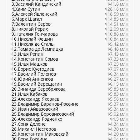
3.
Василий Кандинский
$41,8 млн
4.
Хаим Сутин
$28,16 млн
5.
Алексей Явленский
$18,59 млн
6.
Марк Шагал
$14,85 млн
7.
Валентин Серов
$14,51 млн
8.
Николай Рерих
$12,09 млн
9.
Наталия Гончарова
$10,88 млн
10.
Николай Фешин
$10,84 млн
11.
Николя де Сталь
$9,42 млн
12.
Тамара де Лемпицка
$8,48 млн
13.
Илья Репин
$7,43 млн
14.
Константин Сомов
$7,33 млн
15.
Илья Машков
$7,25 млн
16.
Борис Кустодиев
$7,07 млн
17.
Василий Поленов
$6,34 млн
18.
Юрий Анненков
$6,27 млн
19.
Василий Верещагин
$6,15 млн
20.
Зинаида Серебрякова
$5,85 млн
21.
Илья Кабаков
$5,83 млн
22.
Александр Яковлев
$5,56 млн
23.
Владимир Баранов-Россине
$5,37 млн
24.
Иван Айвазовский
$5,34 млн
25.
Владимир Боровиковский
$5,02 млн
26.
Александр Родченко
$4,5 млн
27.
Соня Делоне
$4,34 млн
28.
Михаил Нестеров
$4,30 млн
29.
Константин Маковский
$4,20 млн
30.
Вера Рохлина
$4,04 млн