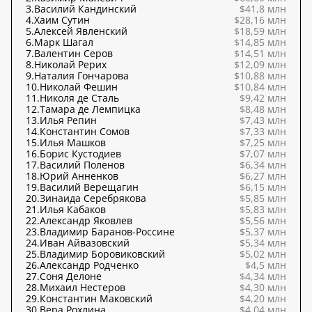
3.
Василий Кандинский
$41,8 млн
4.
Хаим Сутин
$28,16 млн
5.
Алексей Явленский
$18,59 млн
6.
Марк Шагал
$14,85 млн
7.
Валентин Серов
$14,51 млн
8.
Николай Рерих
$12,09 млн
9.
Наталия Гончарова
$10,88 млн
10.
Николай Фешин
$10,84 млн
11.
Николя де Сталь
$9,42 млн
12.
Тамара де Лемпицка
$8,48 млн
13.
Илья Репин
$7,43 млн
14.
Константин Сомов
$7,33 млн
15.
Илья Машков
$7,25 млн
16.
Борис Кустодиев
$7,07 млн
17.
Василий Поленов
$6,34 млн
18.
Юрий Анненков
$6,27 млн
19.
Василий Верещагин
$6,15 млн
20.
Зинаида Серебрякова
$5,85 млн
21.
Илья Кабаков
$5,83 млн
22.
Александр Яковлев
$5,56 млн
23.
Владимир Баранов-Россине
$5,37 млн
24.
Иван Айвазовский
$5,34 млн
25.
Владимир Боровиковский
$5,02 млн
26.
Александр Родченко
$4,5 млн
27.
Соня Делоне
$4,34 млн
28.
Михаил Нестеров
$4,30 млн
29.
Константин Маковский
$4,20 млн
30.
Вера Рохлина
$4,04 млн