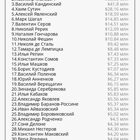
3.
Василий Кандинский
$41,8 млн
4.
Хаим Сутин
$28,16 млн
5.
Алексей Явленский
$18,59 млн
6.
Марк Шагал
$14,85 млн
7.
Валентин Серов
$14,51 млн
8.
Николай Рерих
$12,09 млн
9.
Наталия Гончарова
$10,88 млн
10.
Николай Фешин
$10,84 млн
11.
Николя де Сталь
$9,42 млн
12.
Тамара де Лемпицка
$8,48 млн
13.
Илья Репин
$7,43 млн
14.
Константин Сомов
$7,33 млн
15.
Илья Машков
$7,25 млн
16.
Борис Кустодиев
$7,07 млн
17.
Василий Поленов
$6,34 млн
18.
Юрий Анненков
$6,27 млн
19.
Василий Верещагин
$6,15 млн
20.
Зинаида Серебрякова
$5,85 млн
21.
Илья Кабаков
$5,83 млн
22.
Александр Яковлев
$5,56 млн
23.
Владимир Баранов-Россине
$5,37 млн
24.
Иван Айвазовский
$5,34 млн
25.
Владимир Боровиковский
$5,02 млн
26.
Александр Родченко
$4,5 млн
27.
Соня Делоне
$4,34 млн
28.
Михаил Нестеров
$4,30 млн
29.
Константин Маковский
$4,20 млн
30.
Вера Рохлина
$4,04 млн