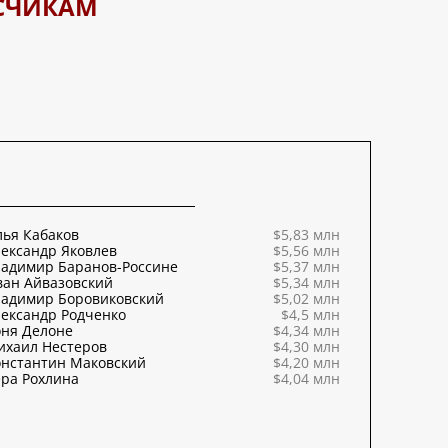
СЧИКАМ
ья Кабаков
$5,83 млн
ександр Яковлев
$5,56 млн
ладимир Баранов-Россине
$5,37 млн
ван Айвазовский
$5,34 млн
ладимир Боровиковский
$5,02 млн
ександр Родченко
$4,5 млн
оня Делоне
$4,34 млн
ихаил Нестеров
$4,30 млн
онстантин Маковский
$4,20 млн
ра Рохлина
$4,04 млн