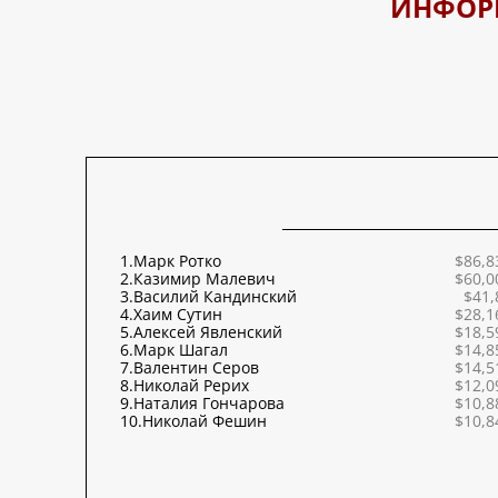
ИНФОР
1.
Марк Ротко
$86,8
2.
Казимир Малевич
$60,0
3.
Василий Кандинский
$41,
4.
Хаим Сутин
$28,1
5.
Алексей Явленский
$18,5
6.
Марк Шагал
$14,8
7.
Валентин Серов
$14,5
8.
Николай Рерих
$12,0
9.
Наталия Гончарова
$10,8
10.
Николай Фешин
$10,8