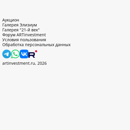
Аукцион
Галерея Элизиум
Галерея "21-й век"
Форум ARTinvestment
Условия пользования
Обработка персональных данных
artinvestment.ru, 2026
. Продолжив работу с этим сайтом, вы подтверждаете
 и
«Политикой ООО «АртИн» в отношении обработки