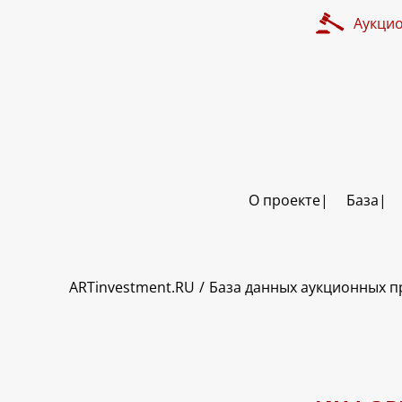
Аукци
О проекте
База
ART INVESTMENT
ARTinvestment.RU
База данных аукционных 