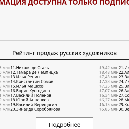
МАЦИЯ ДОСТУПНА ТОЛЬКО ПОДПИ
Рейтинг продаж русских художников
3 млн
11.
Николя де Сталь
$9,42 млн
21.
Ил
0 млн
12.
Тамара де Лемпицка
$8,48 млн
22.
Ал
8 млн
13.
Илья Репин
$7,43 млн
23.
В
6 млн
14.
Константин Сомов
$7,33 млн
24.
И
9 млн
15.
Илья Машков
$7,25 млн
25.
В
5 млн
16.
Борис Кустодиев
$7,07 млн
26.
Ал
1 млн
17.
Василий Поленов
$6,34 млн
27.
С
9 млн
18.
Юрий Анненков
$6,27 млн
28.
М
8 млн
19.
Василий Верещагин
$6,15 млн
29.
К
4 млн
20.
Зинаида Серебрякова
$5,85 млн
30.
Ве
Подробнее