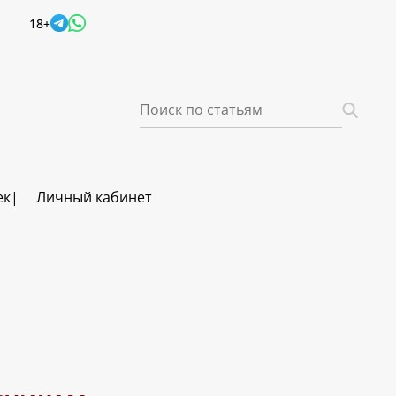
18+
ек
Личный кабинет