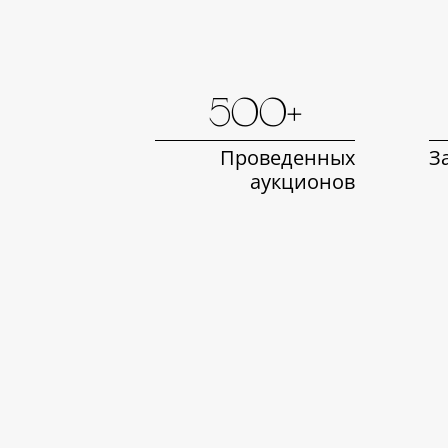
500+
Проведенных
З
аукционов