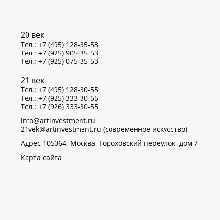
20 век
Тел.: +7 (495) 128-35-53
Тел.: +7 (925) 905-35-53
Тел.: +7 (925) 075-35-53
21 век
Тел.: +7 (495) 128-30-55
Тел.: +7 (925) 333-30-55
Тел.: +7 (926) 333-30-55
info@artinvestment.ru
21vek@artinvestment.ru (современное искусство)
Адрес 105064, Москва, Гороховский переулок, дом 7
Карта сайта
р данных об IP-адресах и местоположении пользователей
тветствии с законом N 152-ФЗ «О персональных данных»