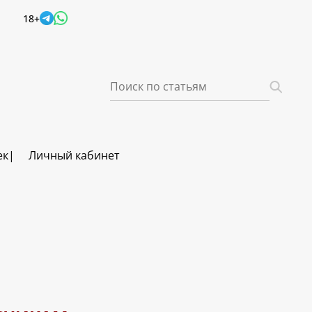
18+
ек
Личный кабинет