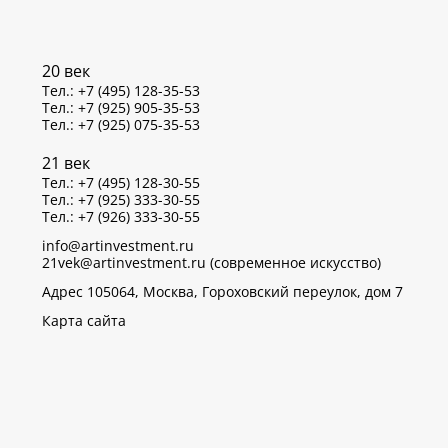
20 век
Тел.: +7 (495) 128-35-53
Тел.: +7 (925) 905-35-53
Тел.: +7 (925) 075-35-53
21 век
Тел.: +7 (495) 128-30-55
Тел.: +7 (925) 333-30-55
Тел.: +7 (926) 333-30-55
info@artinvestment.ru
21vek@artinvestment.ru (современное искусство)
Адрес 105064, Москва, Гороховский переулок, дом 7
Карта сайта
р данных об IP-адресах и местоположении пользователей
тветствии с законом N 152-ФЗ «О персональных данных»