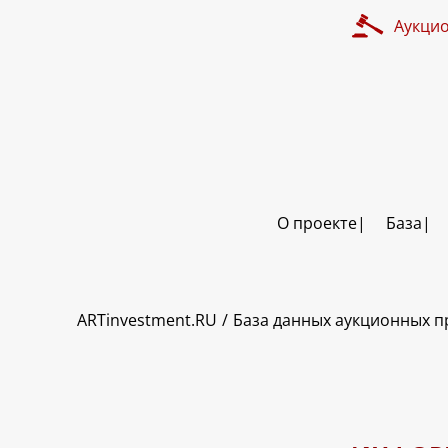
Аукци
О проекте
База
ART INVESTMENT
ARTinvestment.RU
База данных аукционных 