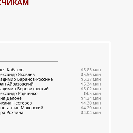
СЧИКАМ
ья Кабаков
$5,83 млн
ександр Яковлев
$5,56 млн
ладимир Баранов-Россине
$5,37 млн
ван Айвазовский
$5,34 млн
ладимир Боровиковский
$5,02 млн
ександр Родченко
$4,5 млн
оня Делоне
$4,34 млн
ихаил Нестеров
$4,30 млн
онстантин Маковский
$4,20 млн
ра Рохлина
$4,04 млн