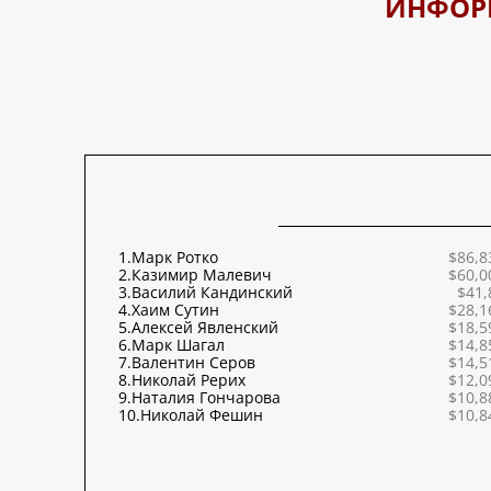
ИНФОР
1.
Марк Ротко
$86,8
2.
Казимир Малевич
$60,0
3.
Василий Кандинский
$41,
4.
Хаим Сутин
$28,1
5.
Алексей Явленский
$18,5
6.
Марк Шагал
$14,8
7.
Валентин Серов
$14,5
8.
Николай Рерих
$12,0
9.
Наталия Гончарова
$10,8
10.
Николай Фешин
$10,8