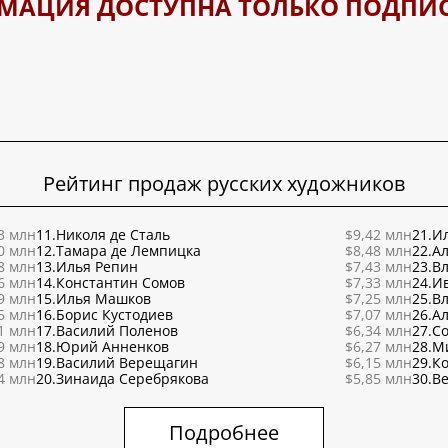
МАЦИЯ ДОСТУПНА ТОЛЬКО ПОДПИ
Рейтинг продаж русских художников
3 млн
11.
Николя де Сталь
$9,42 млн
21.
Ил
0 млн
12.
Тамара де Лемпицка
$8,48 млн
22.
Ал
8 млн
13.
Илья Репин
$7,43 млн
23.
В
6 млн
14.
Константин Сомов
$7,33 млн
24.
И
9 млн
15.
Илья Машков
$7,25 млн
25.
В
5 млн
16.
Борис Кустодиев
$7,07 млн
26.
Ал
1 млн
17.
Василий Поленов
$6,34 млн
27.
С
9 млн
18.
Юрий Анненков
$6,27 млн
28.
М
8 млн
19.
Василий Верещагин
$6,15 млн
29.
К
4 млн
20.
Зинаида Серебрякова
$5,85 млн
30.
Ве
Подробнее