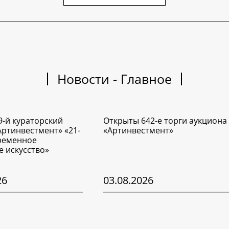
Новости - Главное
9-й кураторский
Открыты 642-е торги аукциона
Артинвестмент» «21-
«Артинвестмент»
временное
е искусство»
26
03.08.2026