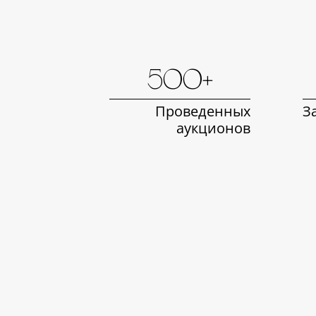
500+
Проведенных
З
аукционов