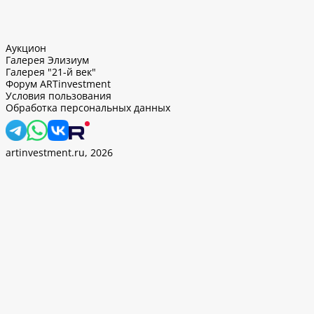
Аукцион
Галерея Элизиум
Галерея "21-й век"
Форум ARTinvestment
Условия пользования
Обработка персональных данных
artinvestment.ru, 2026
. Продолжив работу с этим сайтом, вы подтверждаете
 и
«Политикой ООО «АртИн» в отношении обработки