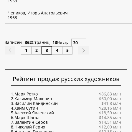
1953
Чепиков, Игорь Анатольевич
1963
Записей
362
Страниц
13
На стр
1
2
3
4
5
Рейтинг продаж русских художников
1.
Марк Ротко
$86,83 млн
2.
Казимир Малевич
$60,00 млн
3.
Василий Кандинский
$41,8 млн
4.
Хаим Сутин
$28,16 млн
5.
Алексей Явленский
$18,59 млн
6.
Марк Шагал
$14,85 млн
7.
Валентин Серов
$14,51 млн
8.
Николай Рерих
$12,09 млн
9.
Наталия Гончарова
$10,88 млн