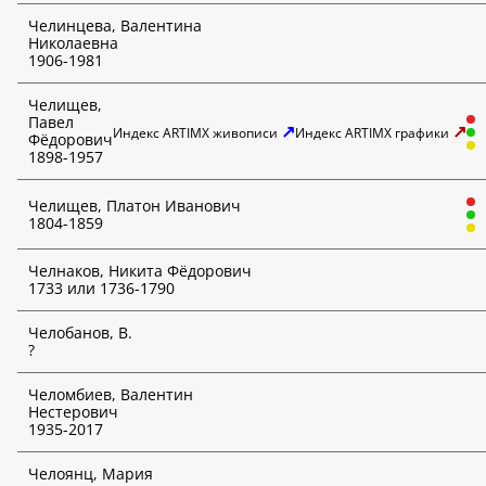
Челинцева, Валентина
*
Отмеченные функции доступны только для платных
Николаевна
подписчиков!
1906-1981
Челищев,
Павел
↗
↗
Индекс ARTIMX живописи
Индекс ARTIMX графики
Фёдорович
1898-1957
Челищев, Платон Иванович
1804-1859
Челнаков, Никита Фёдорович
1733 или 1736-1790
Челобанов, В.
?
Челомбиев, Валентин
Нестерович
1935-2017
Челоянц, Мария