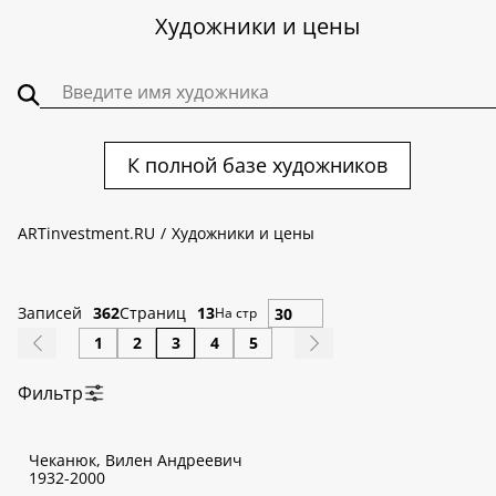
Художники и цены
К полной базе художников
ARTinvestment.RU
Художники и цены
Записей
362
Страниц
13
На стр
1
2
3
4
5
Фильтр
По алфавиту:
Чеканюк, Вилен Андреевич
А
Б
В
Г
Д
Е
Ж
З
И
К
Л
М
Н
О
П
Р
С
Т
У
Ф
1932-2000
Х
Ц
Ч
Ш
Щ
Э
Ю
Я