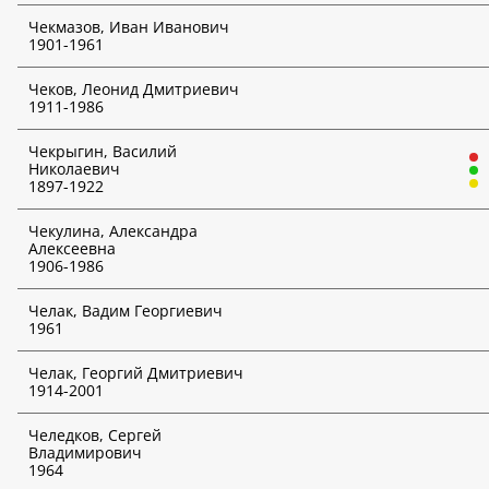
Чекмазов, Иван Иванович
1901-1961
Творческие объединения
Чеков, Леонид Дмитриевич
Выбрать творческое объединение
1911-1986
Наличие индикаторов инвестиционного риска
*
Чекрыгин, Василий
Неважно
Николаевич
1897-1922
Выбрать аукционный дом
*
Чекулина, Александра
Алексеевна
1906-1986
Дата аукциона
*
Челак, Вадим Георгиевич
День
1961
Месяц
Челак, Георгий Дмитриевич
1914-2001
Год
Челедков, Сергей
Владимирович
ИСКАТЬ
1964