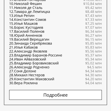
10.
Николай Фешин
$10,84 млн
11.
Николя де Сталь
$9,42 млн
12.
Тамара де Лемпицка
$8,48 млн
13.
Илья Репин
$7,43 млн
14.
Константин Сомов
$7,33 млн
15.
Илья Машков
$7,25 млн
16.
Борис Кустодиев
$7,07 млн
17.
Василий Поленов
$6,34 млн
18.
Юрий Анненков
$6,27 млн
19.
Василий Верещагин
$6,15 млн
20.
Зинаида Серебрякова
$5,85 млн
21.
Илья Кабаков
$5,83 млн
22.
Александр Яковлев
$5,56 млн
23.
Владимир Баранов-Россине
$5,37 млн
24.
Иван Айвазовский
$5,34 млн
25.
Владимир Боровиковский
$5,02 млн
26.
Александр Родченко
$4,5 млн
27.
Соня Делоне
$4,34 млн
28.
Михаил Нестеров
$4,30 млн
29.
Константин Маковский
$4,20 млн
30.
Вера Рохлина
$4,04 млн
Подробнее