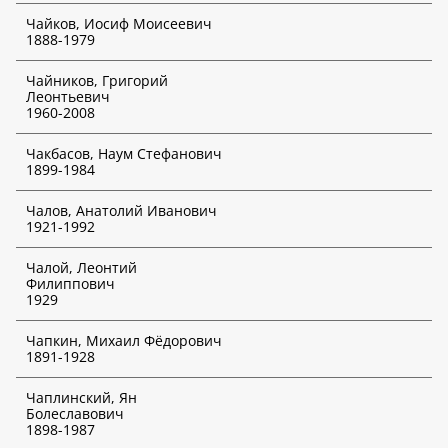
Чайков, Иосиф Моисеевич
*
Отмеченные функции доступны только для платных
1888-1979
подписчиков!
Чайников, Григорий
Леонтьевич
1960-2008
Чакбасов, Наум Стефанович
1899-1984
Чалов, Анатолий Иванович
1921-1992
Чалой, Леонтий
Филиппович
1929
Чапкин, Михаил Фёдорович
1891-1928
Чаплинский, Ян
Болеславович
1898-1987