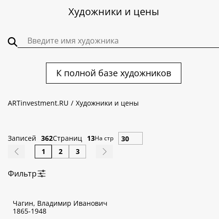
Художники и цены
К полной базе художников
ARTinvestment.RU
Художники и цены
Записей
362
Страниц
13
На стр
1
2
3
Фильтр
По алфавиту:
Чагин, Владимир Иванович
А
Б
В
Г
Д
Е
Ж
З
И
К
Л
М
Н
О
П
Р
С
Т
У
Ф
1865-1948
Х
Ц
Ч
Ш
Щ
Э
Ю
Я