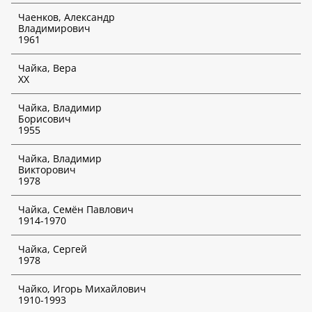
Чаенков, Александр
Владимирович
Творческие объединения
1961
Выбрать творческое объединение
Чайка, Вера
Наличие индикаторов инвестиционного риска
*
ХХ
Неважно
Чайка, Владимир
Борисович
1955
Выбрать аукционный дом
*
Чайка, Владимир
Викторович
Дата аукциона
1978
*
День
Чайка, Семён Павлович
1914-1970
Месяц
Чайка, Сергей
1978
Год
Чайко, Игорь Михайлович
ИСКАТЬ
1910-1993