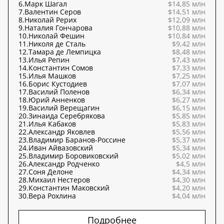
6.
Марк Шагал
$14,85 млн
7.
Валентин Серов
$14,51 млн
8.
Николай Рерих
$12,09 млн
9.
Наталия Гончарова
$10,88 млн
10.
Николай Фешин
$10,84 млн
11.
Николя де Сталь
$9,42 млн
12.
Тамара де Лемпицка
$8,48 млн
13.
Илья Репин
$7,43 млн
14.
Константин Сомов
$7,33 млн
15.
Илья Машков
$7,25 млн
16.
Борис Кустодиев
$7,07 млн
17.
Василий Поленов
$6,34 млн
18.
Юрий Анненков
$6,27 млн
19.
Василий Верещагин
$6,15 млн
20.
Зинаида Серебрякова
$5,85 млн
21.
Илья Кабаков
$5,83 млн
22.
Александр Яковлев
$5,56 млн
23.
Владимир Баранов-Россине
$5,37 млн
24.
Иван Айвазовский
$5,34 млн
25.
Владимир Боровиковский
$5,02 млн
26.
Александр Родченко
$4,5 млн
27.
Соня Делоне
$4,34 млн
28.
Михаил Нестеров
$4,30 млн
29.
Константин Маковский
$4,20 млн
30.
Вера Рохлина
$4,04 млн
Подробнее