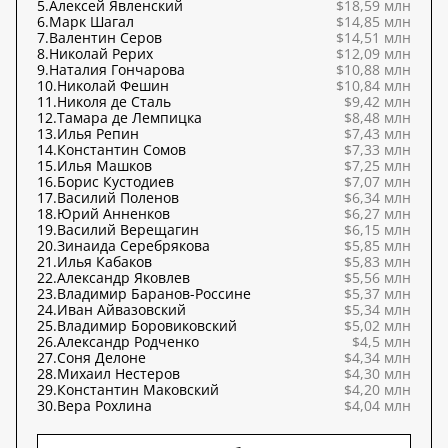
5.
Алексей Явленский
$18,59 млн
6.
Марк Шагал
$14,85 млн
7.
Валентин Серов
$14,51 млн
8.
Николай Рерих
$12,09 млн
9.
Наталия Гончарова
$10,88 млн
10.
Николай Фешин
$10,84 млн
11.
Николя де Сталь
$9,42 млн
12.
Тамара де Лемпицка
$8,48 млн
13.
Илья Репин
$7,43 млн
14.
Константин Сомов
$7,33 млн
15.
Илья Машков
$7,25 млн
16.
Борис Кустодиев
$7,07 млн
17.
Василий Поленов
$6,34 млн
18.
Юрий Анненков
$6,27 млн
19.
Василий Верещагин
$6,15 млн
20.
Зинаида Серебрякова
$5,85 млн
21.
Илья Кабаков
$5,83 млн
22.
Александр Яковлев
$5,56 млн
23.
Владимир Баранов-Россине
$5,37 млн
24.
Иван Айвазовский
$5,34 млн
25.
Владимир Боровиковский
$5,02 млн
26.
Александр Родченко
$4,5 млн
27.
Соня Делоне
$4,34 млн
28.
Михаил Нестеров
$4,30 млн
29.
Константин Маковский
$4,20 млн
30.
Вера Рохлина
$4,04 млн