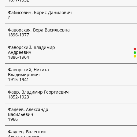
Фабисович, Борис Данилович
Творческие объединения
?
Выбрать творческое объединение
Фаворская, Вера Васильевна
Наличие индикаторов инвестиционного риска
*
1896-1977
Неважно
Фаворский, Владимир
Андреевич
1886-1964
Выбрать аукционный дом
*
Фаворский, Никита
Владимирович
Дата аукциона
1915-1941
*
День
Фавр, Владимир Георгиевич
1852-1923
Месяц
Фадеев, Александр
Васильевич
Год
1966
ИСКАТЬ
Фадеев, Валентин
Александрович