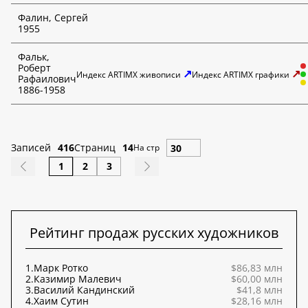
Фалин, Сергей
1955
Фальк,
Роберт
↗
↗
Индекс ARTIMX живописи
Индекс ARTIMX графики
Рафаилович
1886-1958
Записей
416
Страниц
14
На стр
1
2
3
Рейтинг продаж русских художников
1.
Марк Ротко
$86,83 млн
2.
Казимир Малевич
$60,00 млн
3.
Василий Кандинский
$41,8 млн
4.
Хаим Сутин
$28,16 млн