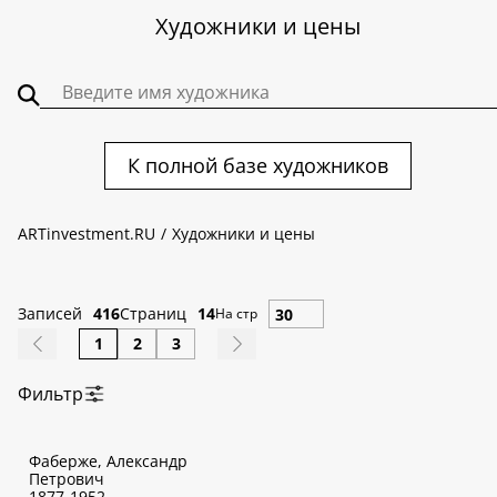
Художники и цены
К полной базе художников
ARTinvestment.RU
Художники и цены
Записей
416
Страниц
14
На стр
1
2
3
Фильтр
По алфавиту:
Фаберже, Александр
А
Б
В
Г
Д
Е
Ж
З
И
К
Л
М
Н
О
П
Р
С
Т
У
Ф
Петрович
Х
Ц
Ч
Ш
Щ
Э
Ю
Я
1877-1952