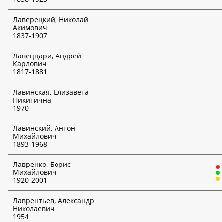
*
Отмеченные функции доступны только для платных
Лаверецкий, Николай
подписчиков!
Акимович
1837-1907
Лавеццари, Андрей
Карлович
1817-1881
Лавинская, Елизавета
Никитична
1970
Лавинский, Антон
Михайлович
1893-1968
Лавренко, Борис
Михайлович
1920-2001
Лаврентьев, Александр
Николаевич
1954