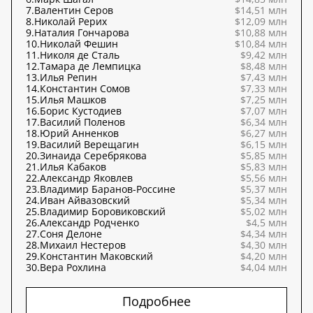
7.
Валентин Серов
$14,51 млн
8.
Николай Рерих
$12,09 млн
9.
Наталия Гончарова
$10,88 млн
10.
Николай Фешин
$10,84 млн
11.
Николя де Сталь
$9,42 млн
12.
Тамара де Лемпицка
$8,48 млн
13.
Илья Репин
$7,43 млн
14.
Константин Сомов
$7,33 млн
15.
Илья Машков
$7,25 млн
16.
Борис Кустодиев
$7,07 млн
17.
Василий Поленов
$6,34 млн
18.
Юрий Анненков
$6,27 млн
19.
Василий Верещагин
$6,15 млн
20.
Зинаида Серебрякова
$5,85 млн
21.
Илья Кабаков
$5,83 млн
22.
Александр Яковлев
$5,56 млн
23.
Владимир Баранов-Россине
$5,37 млн
24.
Иван Айвазовский
$5,34 млн
25.
Владимир Боровиковский
$5,02 млн
26.
Александр Родченко
$4,5 млн
27.
Соня Делоне
$4,34 млн
28.
Михаил Нестеров
$4,30 млн
29.
Константин Маковский
$4,20 млн
30.
Вера Рохлина
$4,04 млн
Подробнее