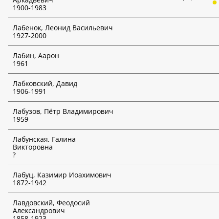
1900-1983
Творческие объединения
Лабенок, Леонид Васильевич
1927-2000
Выбрать творческое объединение
Наличие индикаторов инвестиционного риска
*
Лабин, Аарон
1961
Неважно
Лабковский, Давид
1906-1991
Выбрать аукционный дом
*
Лабузов, Пётр Владимирович
1959
Дата аукциона
*
Лабунская, Галина
День
Викторовна
?
Месяц
Лабуц, Казимир Иоахимович
1872-1942
Год
Лавдовский, Феодосий
ИСКАТЬ
Александрович
1858-1923