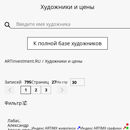
Художники и цены
К полной базе художников
ARTinvestment.RU
Художники и цены
Записей
795
Страниц
27
На стр
1
2
3
Фильтр
По алфавиту:
Лабас,
А
Б
В
Г
Д
Е
Ж
З
И
К
Л
М
Н
О
П
Р
С
Т
У
Ф
Александр
Х
Ц
Ч
Ш
Щ
Э
Ю
Я
↗
↗
Индекс ARTIMX живописи
Индекс ARTIMX графики
Аркадьевич