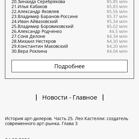
20.
Зинаида Серебрякова
$5,85 млн
21.
Илья Кабаков
$5,83 млн
22.
Александр Яковлев
$5,56 млн
23.
Владимир Баранов-Россине
$5,37 млн
24.
Иван Айвазовский
$5,34 млн
25.
Владимир Боровиковский
$5,02 млн
26.
Александр Родченко
$4,5 млн
27.
Соня Делоне
$4,34 млн
28.
Михаил Нестеров
$4,30 млн
29.
Константин Маковский
$4,20 млн
30.
Вера Рохлина
$4,04 млн
Подробнее
Новости - Главное
История арт-дилеров. Часть 25. Лео Кастелли: создатель
современного арт-рынка. Глава 3