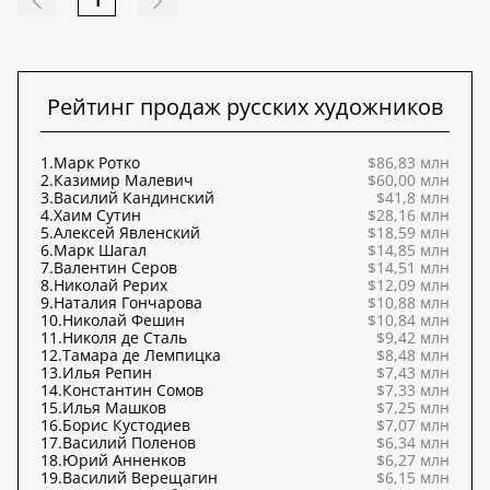
1
Рейтинг продаж русских художников
1.
Марк Ротко
$86,83 млн
2.
Казимир Малевич
$60,00 млн
3.
Василий Кандинский
$41,8 млн
4.
Хаим Сутин
$28,16 млн
5.
Алексей Явленский
$18,59 млн
6.
Марк Шагал
$14,85 млн
7.
Валентин Серов
$14,51 млн
8.
Николай Рерих
$12,09 млн
9.
Наталия Гончарова
$10,88 млн
10.
Николай Фешин
$10,84 млн
11.
Николя де Сталь
$9,42 млн
12.
Тамара де Лемпицка
$8,48 млн
13.
Илья Репин
$7,43 млн
14.
Константин Сомов
$7,33 млн
15.
Илья Машков
$7,25 млн
16.
Борис Кустодиев
$7,07 млн
17.
Василий Поленов
$6,34 млн
18.
Юрий Анненков
$6,27 млн
19.
Василий Верещагин
$6,15 млн