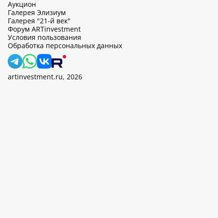
Аукцион
Галерея Элизиум
Галерея "21-й век"
Форум ARTinvestment
Условия пользования
Обработка персональных данных
artinvestment.ru, 2026
На этом сайте используются cookie, может вестись сбор данных
об IP-адресах и местоположении пользователей. Продолжив
работу с этим сайтом, вы подтверждаете свое согласие на
обработку персональных данных в соответствии с законом N
152-ФЗ «О персональных данных» и
«Политикой ООО «АртИн»
в отношении обработки персональных данных».