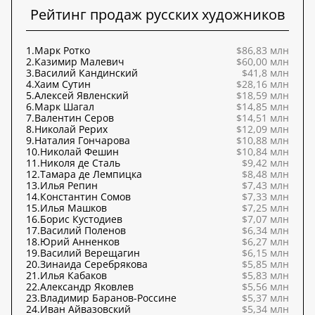
Рейтинг продаж русских художников
1.
Марк Ротко
$86,83 млн
2.
Казимир Малевич
$60,00 млн
3.
Василий Кандинский
$41,8 млн
4.
Хаим Сутин
$28,16 млн
5.
Алексей Явленский
$18,59 млн
6.
Марк Шагал
$14,85 млн
7.
Валентин Серов
$14,51 млн
8.
Николай Рерих
$12,09 млн
9.
Наталия Гончарова
$10,88 млн
10.
Николай Фешин
$10,84 млн
11.
Николя де Сталь
$9,42 млн
12.
Тамара де Лемпицка
$8,48 млн
13.
Илья Репин
$7,43 млн
14.
Константин Сомов
$7,33 млн
15.
Илья Машков
$7,25 млн
16.
Борис Кустодиев
$7,07 млн
17.
Василий Поленов
$6,34 млн
18.
Юрий Анненков
$6,27 млн
19.
Василий Верещагин
$6,15 млн
20.
Зинаида Серебрякова
$5,85 млн
21.
Илья Кабаков
$5,83 млн
22.
Александр Яковлев
$5,56 млн
23.
Владимир Баранов-Россине
$5,37 млн
24.
Иван Айвазовский
$5,34 млн