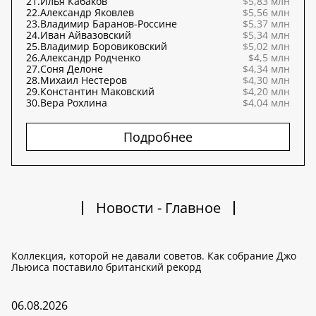
21.
Илья Кабаков
$5,83 млн
22.
Александр Яковлев
$5,56 млн
23.
Владимир Баранов-Россине
$5,37 млн
24.
Иван Айвазовский
$5,34 млн
25.
Владимир Боровиковский
$5,02 млн
26.
Александр Родченко
$4,5 млн
27.
Соня Делоне
$4,34 млн
28.
Михаил Нестеров
$4,30 млн
29.
Константин Маковский
$4,20 млн
30.
Вера Рохлина
$4,04 млн
Подробнее
Новости - Главное
Коллекция, которой не давали советов. Как собрание Джо
Льюиса поставило британский рекорд
06.08.2026