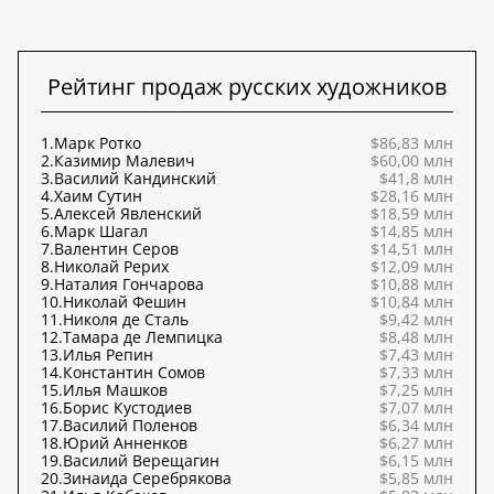
Рейтинг продаж русских художников
1.
Марк Ротко
$86,83 млн
2.
Казимир Малевич
$60,00 млн
3.
Василий Кандинский
$41,8 млн
4.
Хаим Сутин
$28,16 млн
5.
Алексей Явленский
$18,59 млн
6.
Марк Шагал
$14,85 млн
7.
Валентин Серов
$14,51 млн
8.
Николай Рерих
$12,09 млн
9.
Наталия Гончарова
$10,88 млн
10.
Николай Фешин
$10,84 млн
11.
Николя де Сталь
$9,42 млн
12.
Тамара де Лемпицка
$8,48 млн
13.
Илья Репин
$7,43 млн
14.
Константин Сомов
$7,33 млн
15.
Илья Машков
$7,25 млн
16.
Борис Кустодиев
$7,07 млн
17.
Василий Поленов
$6,34 млн
18.
Юрий Анненков
$6,27 млн
19.
Василий Верещагин
$6,15 млн
20.
Зинаида Серебрякова
$5,85 млн