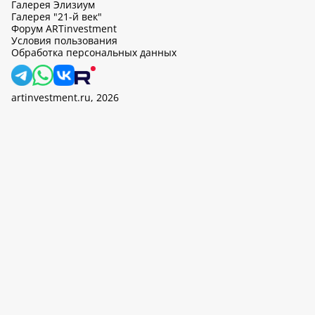
Галерея Элизиум
Галерея "21-й век"
Форум ARTinvestment
Условия пользования
Обработка персональных данных
artinvestment.ru, 2026
На этом сайте используются cookie, может вестись сбор данных
об IP-адресах и местоположении пользователей. Продолжив
работу с этим сайтом, вы подтверждаете свое согласие на
обработку персональных данных в соответствии с законом N
152-ФЗ «О персональных данных» и
«Политикой ООО «АртИн»
в отношении обработки персональных данных».