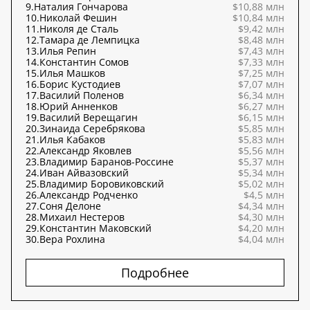
9.
Наталия Гончарова
$10,88 млн
10.
Николай Фешин
$10,84 млн
11.
Николя де Сталь
$9,42 млн
12.
Тамара де Лемпицка
$8,48 млн
13.
Илья Репин
$7,43 млн
14.
Константин Сомов
$7,33 млн
15.
Илья Машков
$7,25 млн
16.
Борис Кустодиев
$7,07 млн
17.
Василий Поленов
$6,34 млн
18.
Юрий Анненков
$6,27 млн
19.
Василий Верещагин
$6,15 млн
20.
Зинаида Серебрякова
$5,85 млн
21.
Илья Кабаков
$5,83 млн
22.
Александр Яковлев
$5,56 млн
23.
Владимир Баранов-Россине
$5,37 млн
24.
Иван Айвазовский
$5,34 млн
25.
Владимир Боровиковский
$5,02 млн
26.
Александр Родченко
$4,5 млн
27.
Соня Делоне
$4,34 млн
28.
Михаил Нестеров
$4,30 млн
29.
Константин Маковский
$4,20 млн
30.
Вера Рохлина
$4,04 млн
Подробнее