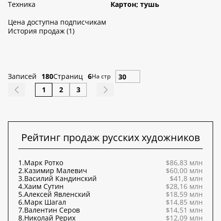
Техника
Картон; тушь
Цена доступна подписчикам
История продаж (1)
Записей
180
Страниц
6
На стр
1
2
3
Рейтинг продаж русских художников
1.
Марк Ротко
$86,83 млн
2.
Казимир Малевич
$60,00 млн
3.
Василий Кандинский
$41,8 млн
4.
Хаим Сутин
$28,16 млн
5.
Алексей Явленский
$18,59 млн
6.
Марк Шагал
$14,85 млн
7.
Валентин Серов
$14,51 млн
8.
Николай Рерих
$12,09 млн