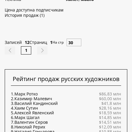
Цена доступна подписчикам
История продаж (1)
Записей
12
Страниц
1
На стр
1
Рейтинг продаж русских художников
1.
Марк Ротко
$86,83 млн
2.
Казимир Малевич
$60,00 млн
3.
Василий Кандинский
$41,8 млн
4.
Хаим Сутин
$28,16 млн
5.
Алексей Явленский
$18,59 млн
6.
Марк Шагал
$14,85 млн
7.
Валентин Серов
$14,51 млн
8.
Николай Рерих
$12,09 млн
9.
Наталия Гончарова
$10,88 млн