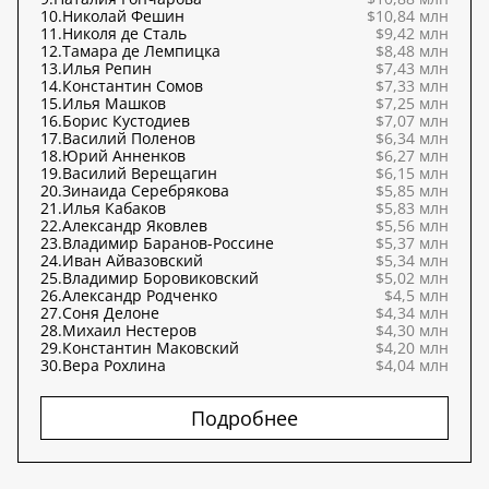
10.
Николай Фешин
$10,84 млн
11.
Николя де Сталь
$9,42 млн
12.
Тамара де Лемпицка
$8,48 млн
13.
Илья Репин
$7,43 млн
14.
Константин Сомов
$7,33 млн
15.
Илья Машков
$7,25 млн
16.
Борис Кустодиев
$7,07 млн
17.
Василий Поленов
$6,34 млн
18.
Юрий Анненков
$6,27 млн
19.
Василий Верещагин
$6,15 млн
20.
Зинаида Серебрякова
$5,85 млн
21.
Илья Кабаков
$5,83 млн
22.
Александр Яковлев
$5,56 млн
23.
Владимир Баранов-Россине
$5,37 млн
24.
Иван Айвазовский
$5,34 млн
25.
Владимир Боровиковский
$5,02 млн
26.
Александр Родченко
$4,5 млн
27.
Соня Делоне
$4,34 млн
28.
Михаил Нестеров
$4,30 млн
29.
Константин Маковский
$4,20 млн
30.
Вера Рохлина
$4,04 млн
Подробнее